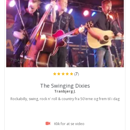
ProArtist
(7)
The Swinging Dixies
Tranbjerg J.
Rockabilly, swing, rock n' roll & country fra 50'erne og frem til i dag
Klik for at se video