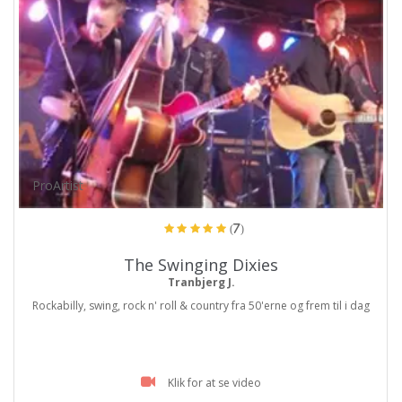
ProArtist
(7)
The Swinging Dixies
Tranbjerg J.
Rockabilly, swing, rock n' roll & country fra 50'erne og frem til i dag
Klik for at se video