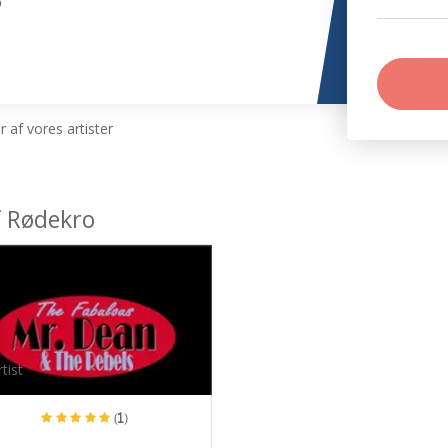
o
 af vores artister
f Rødekro
tist
(1)