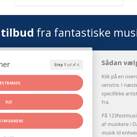
tilbud
fra fantastiske mus
Sådan væl
her
Step 1
ud af 4
Klik på en over
ESTBANDS
venstre. I næst
specifikke arti
fra.
DJS
På 123festmusik
STMUSIKERE
af musikere i D
musik til enhve