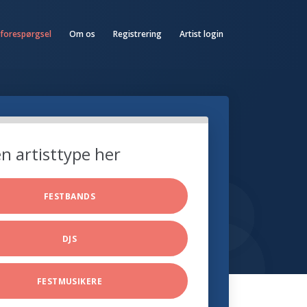
 forespørgsel
Om os
Registrering
Artist login
n artisttype her
FESTBANDS
DJS
FESTMUSIKERE