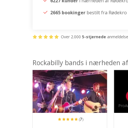
6227 kunder
i nærheden af Rødekr
2665 bookinger
bestilt fra Rødekro
Over 2.000
5-stjernede
anmeldelser
Rockabilly bands i nærheden a
ProArtist
ProAr
(7)