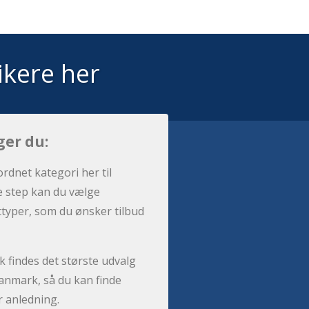
ikere her
ger du:
ordnet kategori her til
e step kan du vælge
sttyper, som du ønsker tilbud
 findes det største udvalg
anmark, så du kan finde
r anledning.