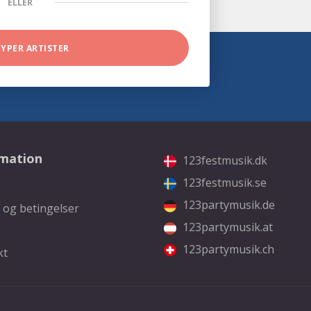
ELLER
TYPER ARTISTER
rmation
123festmusik.dk
123festmusik.se
123partymusik.de
 og betingelser
123partymusik.at
123partymusik.ch
kt