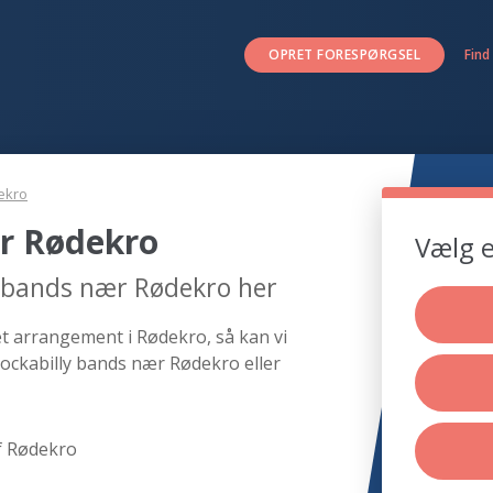
OPRET FORESPØRGSEL
Find
ekro
r Rødekro
Vælg e
y bands nær Rødekro her
et arrangement i Rødekro, så kan vi
rockabilly bands nær Rødekro eller
f Rødekro