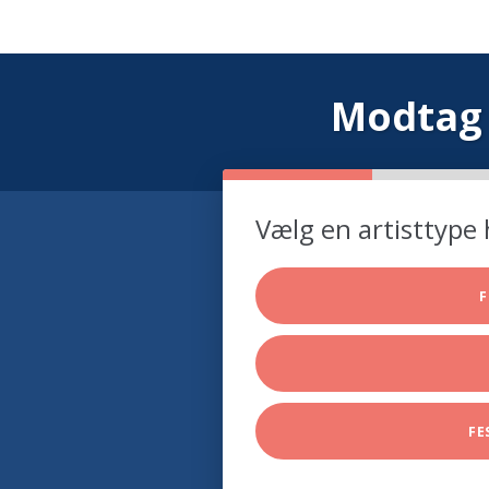
Modtag 
Vælg en artisttype 
F
FE