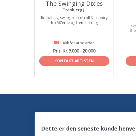
The Swinging Dixies
Tranbjerg J.
Rockabilly, swing, rock n' roll & country
fra 50'erne og frem til i dag
Leve
Roc
Klik for at se video
Pris:
Kr. 9.000 - 20.000
KONTAKT ARTISTEN
Dette er den seneste kunde henve