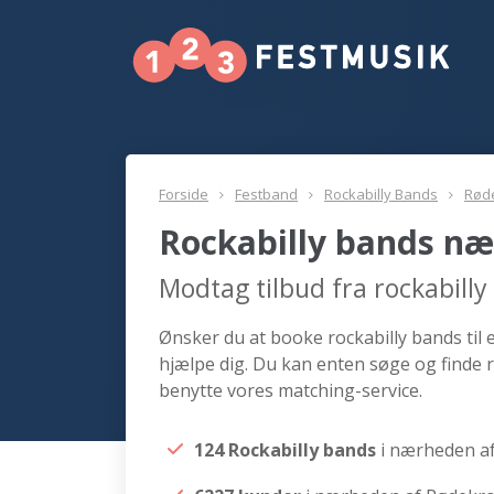
Forside
Festband
Rockabilly Bands
Rød
Rockabilly bands næ
Modtag tilbud fra rockabill
Ønsker du at booke rockabilly bands til 
hjælpe dig. Du kan enten søge og finde 
benytte vores matching-service.
124 Rockabilly bands
i nærheden a