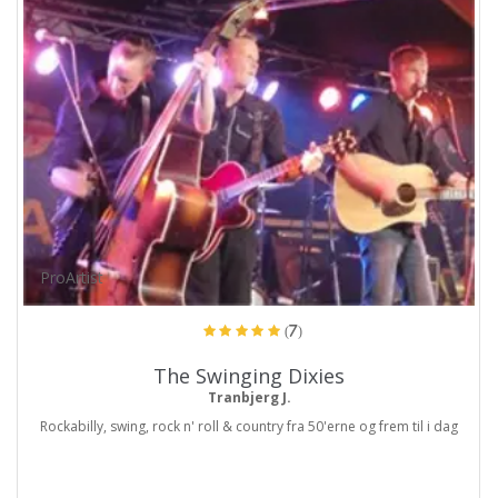
ProArtist
(7)
The Swinging Dixies
Tranbjerg J.
Rockabilly, swing, rock n' roll & country fra 50'erne og frem til i dag