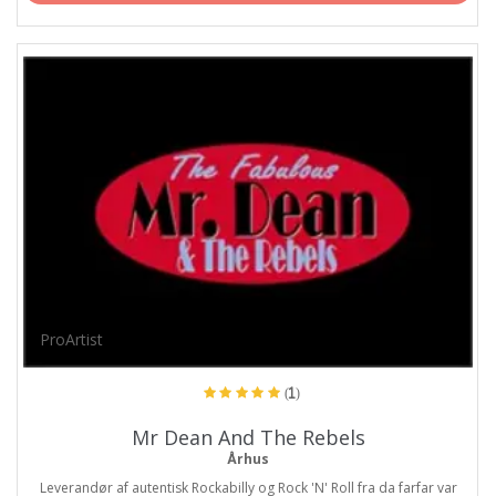
ProArtist
(1)
Mr Dean And The Rebels
Århus
Leverandør af autentisk Rockabilly og Rock 'N' Roll fra da farfar var