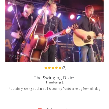
ProArtist
(7)
The Swinging Dixies
Tranbjerg J.
Rockabilly, swing, rock n' roll & country fra 50'erne og frem til i dag