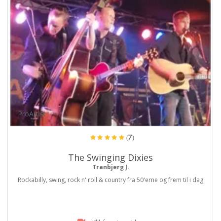
ProArtist
(7)
The Swinging Dixies
Tranbjerg J.
Rockabilly, swing, rock n' roll & country fra 50'erne og frem til i dag