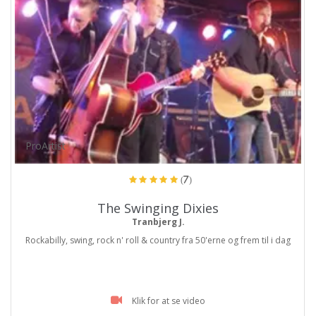
ProArtist
(7)
The Swinging Dixies
Tranbjerg J.
Rockabilly, swing, rock n' roll & country fra 50'erne og frem til i dag
Klik for at se video