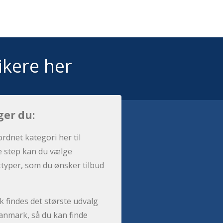
ikere her
ger du:
ordnet kategori her til
e step kan du vælge
sttyper, som du ønsker tilbud
 findes det største udvalg
anmark, så du kan finde