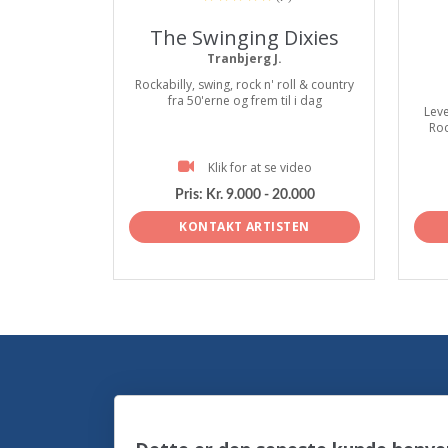
The Swinging Dixies
Tranbjerg J.
Rockabilly, swing, rock n' roll & country
fra 50'erne og frem til i dag
Leve
Roc
Klik for at se video
Pris:
Kr. 9.000 - 20.000
KONTAKT ARTISTEN