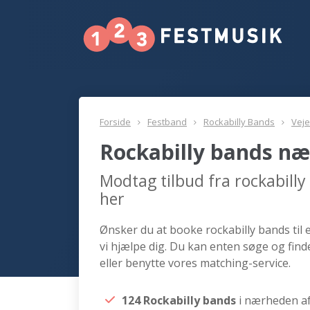
Forside
Festband
Rockabilly Bands
Veje
Rockabilly bands næ
Modtag tilbud fra rockabill
her
Ønsker du at booke rockabilly bands til 
vi hjælpe dig. Du kan enten søge og find
eller benytte vores matching-service.
124 Rockabilly bands
i nærheden af