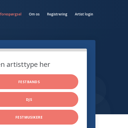
 forespørgsel
Om os
Registrering
Artist login
n artisttype her
FESTBANDS
DJS
FESTMUSIKERE