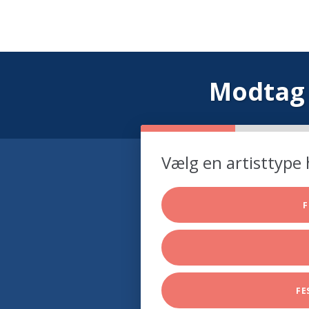
Modtag 
Vælg en artisttype 
F
FE