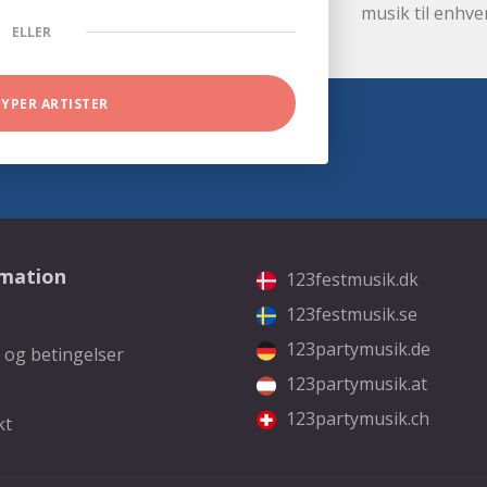
musik til enhve
ELLER
TYPER ARTISTER
rmation
123festmusik.dk
123festmusik.se
123partymusik.de
 og betingelser
123partymusik.at
123partymusik.ch
kt