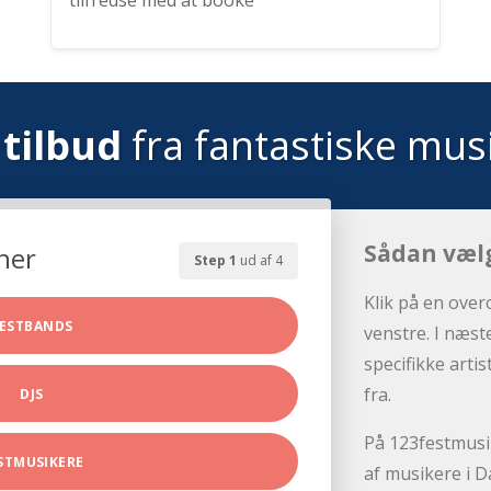
tilfredse med at booke
tilbud
fra fantastiske mus
Sådan væl
her
Step 1
ud af 4
Klik på en over
ESTBANDS
venstre. I næst
specifikke arti
fra.
DJS
På 123festmusik
STMUSIKERE
af musikere i D