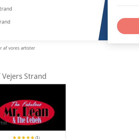
trand
trand
 af vores artister
 Vejers Strand
tist
(1)