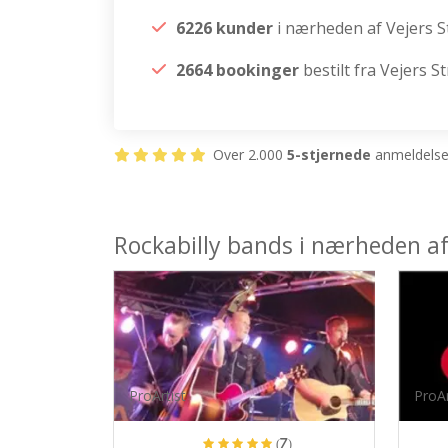
6226 kunder
i nærheden af Vejers S
2664 bookinger
bestilt fra Vejers S
Over 2.000
5-stjernede
anmeldelser
Rockabilly bands i nærheden af
ProArtist
ProAr
(7)