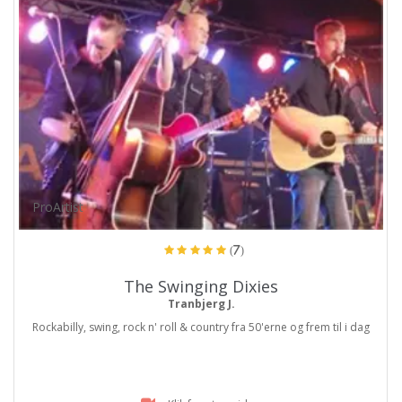
ProArtist
(7)
The Swinging Dixies
Tranbjerg J.
Rockabilly, swing, rock n' roll & country fra 50'erne og frem til i dag