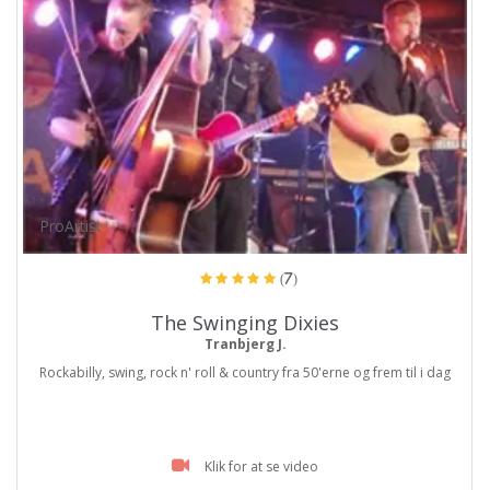
ProArtist
(7)
The Swinging Dixies
Tranbjerg J.
Rockabilly, swing, rock n' roll & country fra 50'erne og frem til i dag
Klik for at se video