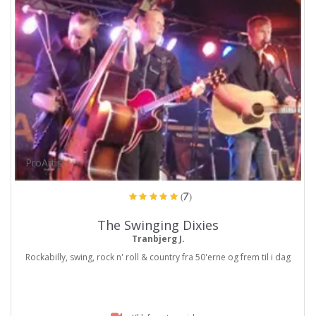
ProArtist
(7)
The Swinging Dixies
Tranbjerg J.
Rockabilly, swing, rock n' roll & country fra 50'erne og frem til i dag