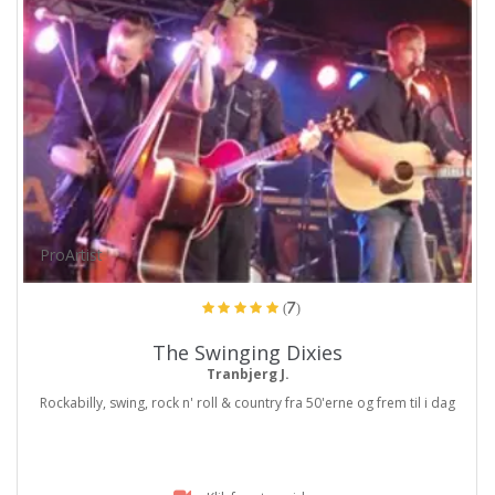
ProArtist
(7)
The Swinging Dixies
Tranbjerg J.
Rockabilly, swing, rock n' roll & country fra 50'erne og frem til i dag