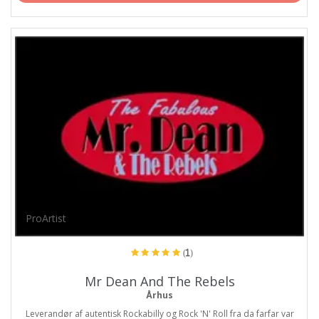
ProArtist
(1)
Mr Dean And The Rebels
Århus
Leverandør af autentisk Rockabilly og Rock 'N' Roll fra da farfar var