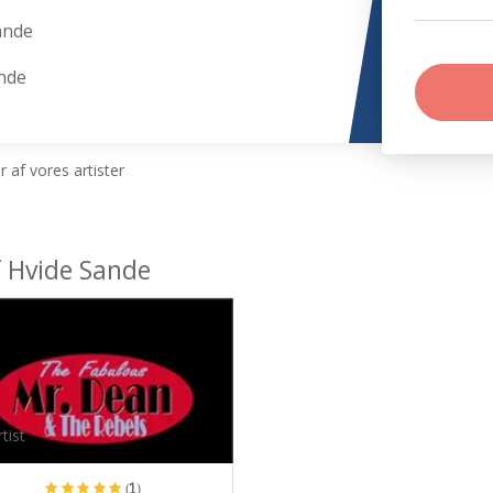
ande
ande
 af vores artister
f Hvide Sande
tist
(1)