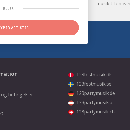
musik til enhve
ELLER
TYPER ARTISTER
rmation
123festmusik.dk
123festmusik.se
123partymusik.de
 og betingelser
123partymusik.at
123partymusik.ch
kt