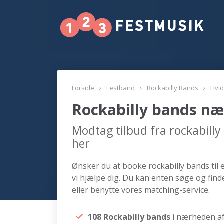
Forside
Festband
Rockabilly Bands
Hvi
Rockabilly bands næ
Modtag tilbud fra rockabill
her
Ønsker du at booke rockabilly bands til 
vi hjælpe dig. Du kan enten søge og fin
eller benytte vores matching-service.
108 Rockabilly bands
i nærheden a