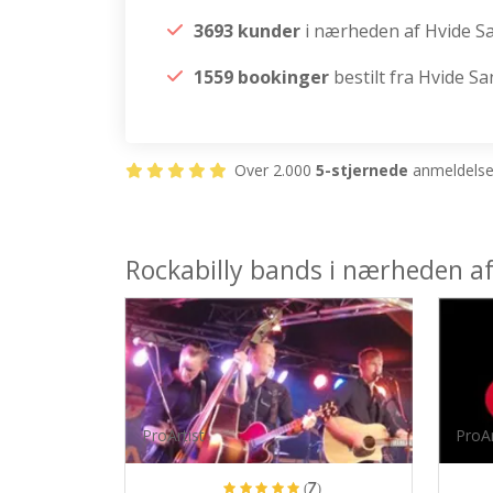
3693 kunder
i nærheden af Hvide S
1559 bookinger
bestilt fra Hvide S
Over 2.000
5-stjernede
anmeldelser
Rockabilly bands i nærheden a
ProArtist
ProAr
(7)