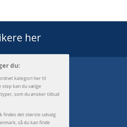
ikere her
ger du:
ordnet kategori her til
e step kan du vælge
sttyper, som du ønsker tilbud
 findes det største udvalg
anmark, så du kan finde