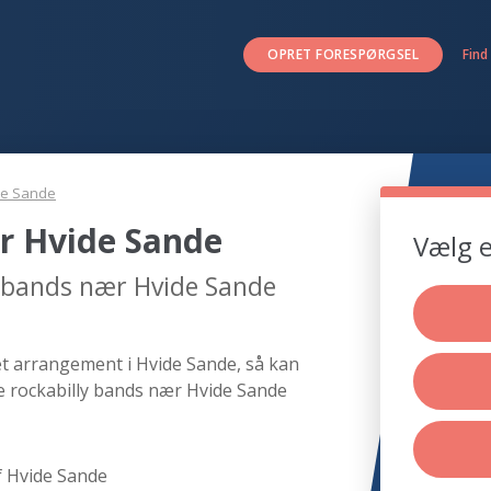
OPRET FORESPØRGSEL
Find
de Sande
r Hvide Sande
Vælg e
y bands nær Hvide Sande
et arrangement i Hvide Sande, så kan
de rockabilly bands nær Hvide Sande
f Hvide Sande