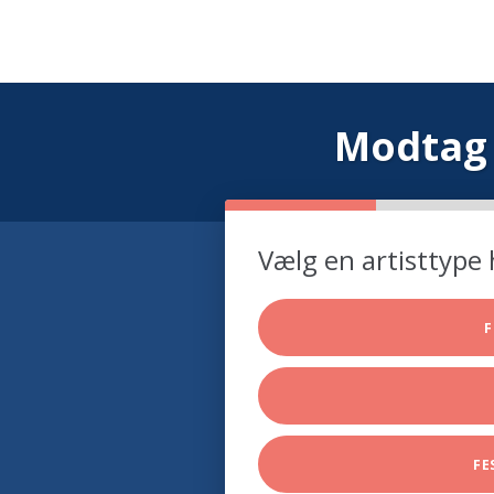
Modtag 
Vælg en artisttype 
F
FE