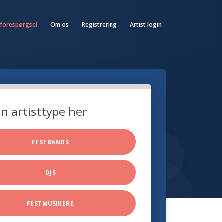
 forespørgsel
Om os
Registrering
Artist login
n artisttype her
FESTBANDS
DJS
FESTMUSIKERE