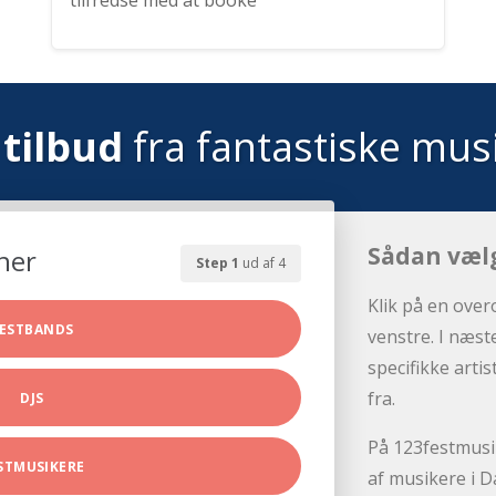
tilfredse med at booke
tilbud
fra fantastiske mus
Sådan væl
her
Step 1
ud af 4
Klik på en over
ESTBANDS
venstre. I næst
specifikke arti
fra.
DJS
På 123festmusik
STMUSIKERE
af musikere i D