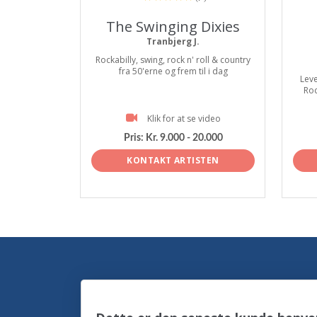
The Swinging Dixies
Tranbjerg J.
Rockabilly, swing, rock n' roll & country
fra 50'erne og frem til i dag
Leve
Roc
Klik for at se video
Pris:
Kr. 9.000 - 20.000
KONTAKT ARTISTEN