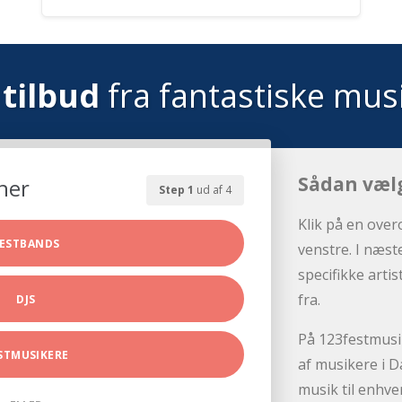
tilbud
fra fantastiske mus
Sådan væl
her
Step 1
ud af 4
Klik på en over
ESTBANDS
venstre. I næst
specifikke arti
fra.
DJS
På 123festmusik
STMUSIKERE
af musikere i D
musik til enhve