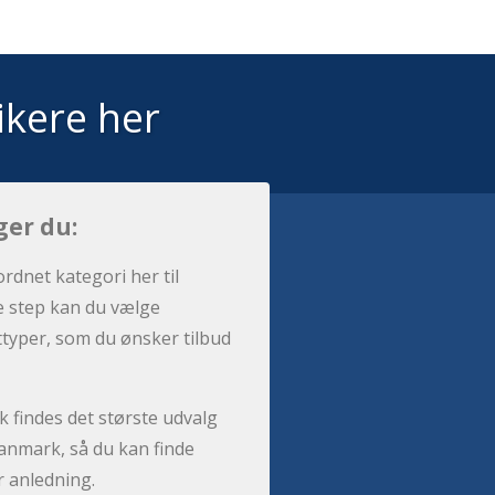
ikere her
ger du:
ordnet kategori her til
e step kan du vælge
sttyper, som du ønsker tilbud
 findes det største udvalg
anmark, så du kan finde
r anledning.