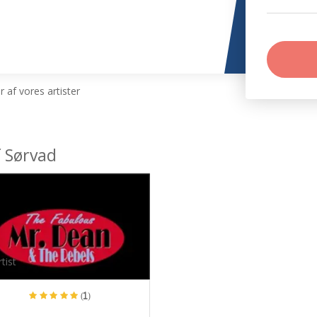
 af vores artister
f Sørvad
tist
(1)