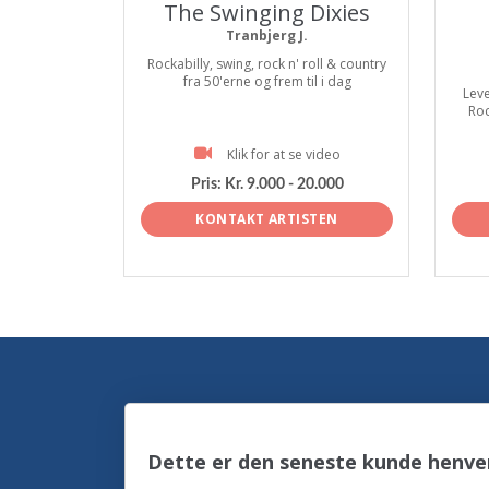
The Swinging Dixies
Tranbjerg J.
Rockabilly, swing, rock n' roll & country
fra 50'erne og frem til i dag
Leve
Roc
Klik for at se video
Pris:
Kr. 9.000 - 20.000
KONTAKT ARTISTEN
Dette er den seneste kunde henve