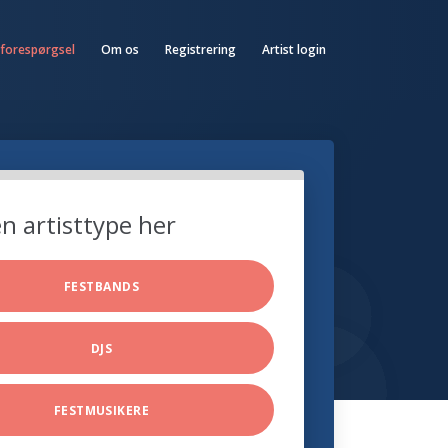
 forespørgsel
Om os
Registrering
Artist login
n artisttype her
FESTBANDS
DJS
FESTMUSIKERE