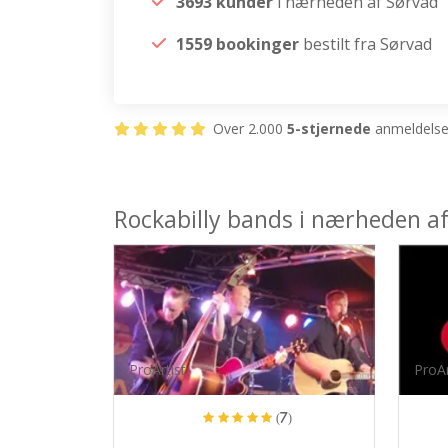
3693 kunder
i nærheden af Sørvad
1559 bookinger
bestilt fra Sørvad
Over 2.000
5-stjernede
anmeldelser
Rockabilly bands i nærheden a
ProArtist
ProAr
(7)