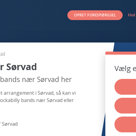
OPRET FORESPØRGSEL
Find
vad
r Sørvad
Vælg e
y bands nær Sørvad her
et arrangement i Sørvad, så kan vi
ockabilly bands nær Sørvad eller
f Sørvad