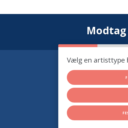
Modtag 
Vælg en artisttype 
F
FE