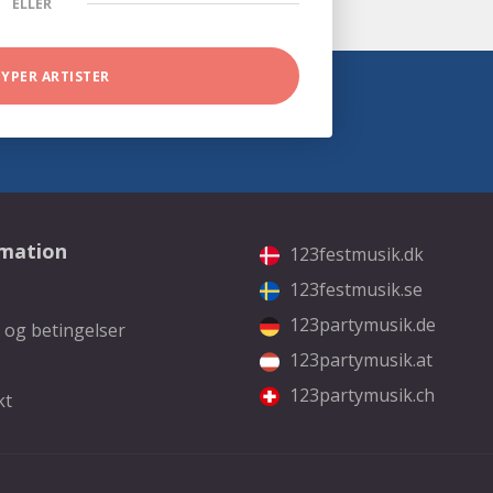
ELLER
TYPER ARTISTER
rmation
123festmusik.dk
123festmusik.se
123partymusik.de
 og betingelser
123partymusik.at
123partymusik.ch
kt