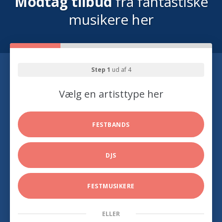
Modtag tilbud
fra fantastiske
musikere her
Step 1
ud af 4
Vælg en artisttype her
FESTBANDS
DJS
FESTMUSIKERE
ELLER