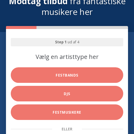
Modtag tilbud
fra fantastiske
musikere her
Step 1
ud af 4
Vælg en artisttype her
FESTBANDS
DJS
FESTMUSIKERE
ELLER