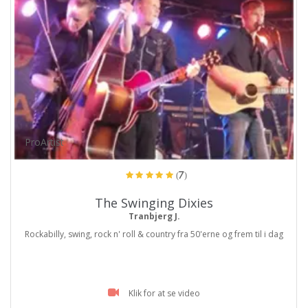
ProArtist
(7)
The Swinging Dixies
Tranbjerg J.
Rockabilly, swing, rock n' roll & country fra 50'erne og frem til i dag
Klik for at se video