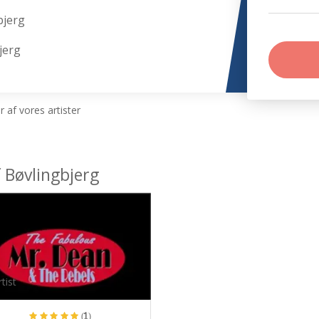
bjerg
jerg
 af vores artister
 Bøvlingbjerg
tist
(1)