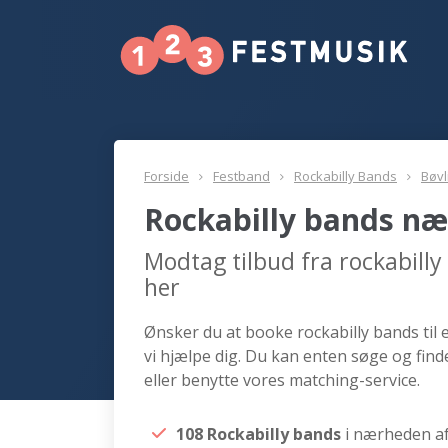
Forside
Festband
Rockabilly Bands
Bøvl
Rockabilly bands næ
Modtag tilbud fra rockabill
her
Ønsker du at booke rockabilly bands til 
vi hjælpe dig. Du kan enten søge og fin
eller benytte vores matching-service.
108 Rockabilly bands
i nærheden af