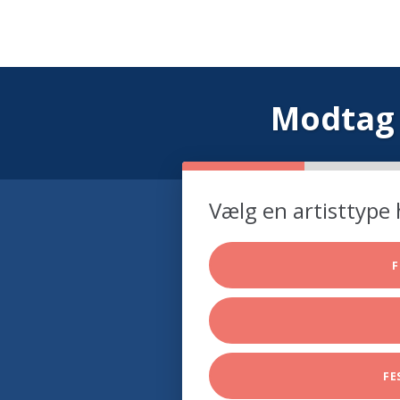
Modtag 
Vælg en artisttype 
F
FE