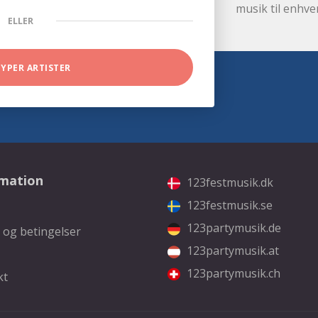
musik til enhve
ELLER
TYPER ARTISTER
rmation
123festmusik.dk
123festmusik.se
123partymusik.de
 og betingelser
123partymusik.at
123partymusik.ch
kt