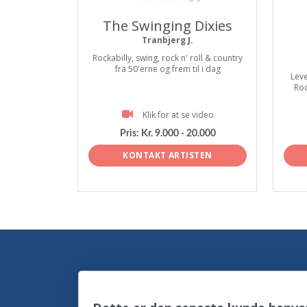
The Swinging Dixies
Tranbjerg J.
Rockabilly, swing, rock n' roll & country
fra 50'erne og frem til i dag
Leve
Roc
Klik for at se video
Pris:
Kr. 9.000 - 20.000
KONTAKT ARTISTEN