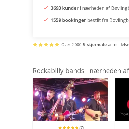
3693 kunder
i nærheden af Bøvling
1559 bookinger
bestilt fra Bøvlingb
Over 2.000
5-stjernede
anmeldelser
Rockabilly bands i nærheden af
ProArtist
ProAr
(7)