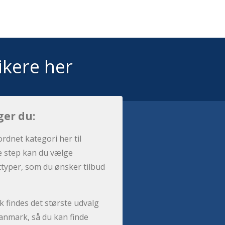
ikere her
ger du:
ordnet kategori her til
e step kan du vælge
sttyper, som du ønsker tilbud
 findes det største udvalg
anmark, så du kan finde