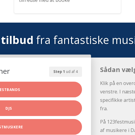
tilfredse med at booke
tilbud
fra fantastiske mus
Sådan væl
her
Step 1
ud af 4
Klik på en over
ESTBANDS
venstre. I næst
specifikke arti
fra.
DJS
På 123festmusik
STMUSIKERE
af musikere i D