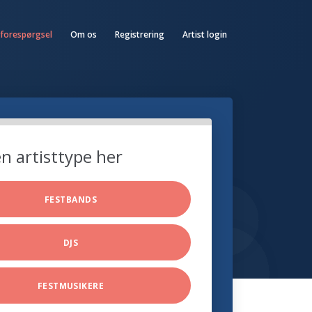
 forespørgsel
Om os
Registrering
Artist login
n artisttype her
FESTBANDS
DJS
FESTMUSIKERE