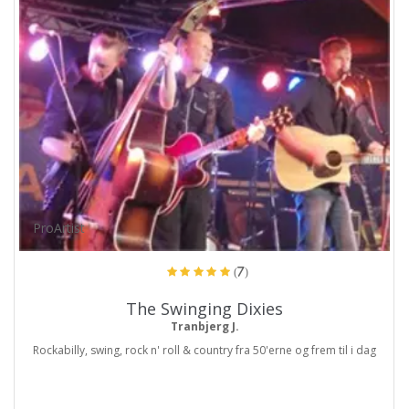
ProArtist
(7)
The Swinging Dixies
Tranbjerg J.
Rockabilly, swing, rock n' roll & country fra 50'erne og frem til i dag