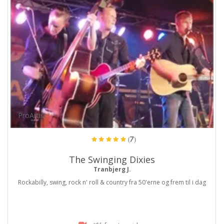
ProArtist
(7)
The Swinging Dixies
Tranbjerg J.
Rockabilly, swing, rock n' roll & country fra 50'erne og frem til i dag