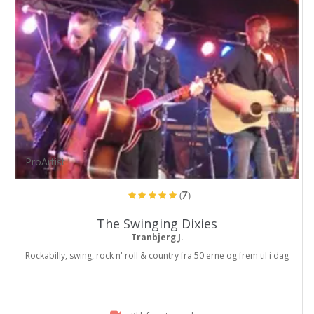
ProArtist
(7)
The Swinging Dixies
Tranbjerg J.
Rockabilly, swing, rock n' roll & country fra 50'erne og frem til i dag