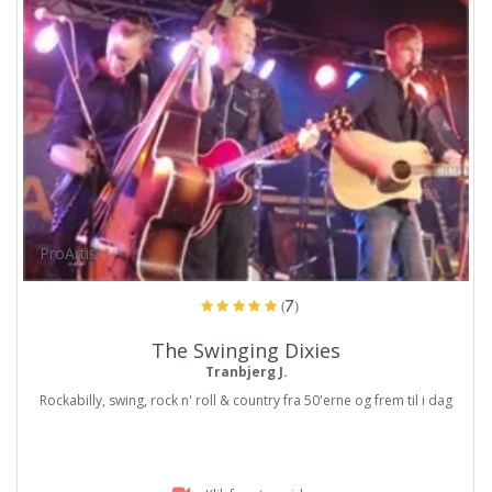
ProArtist
(7)
The Swinging Dixies
Tranbjerg J.
Rockabilly, swing, rock n' roll & country fra 50'erne og frem til i dag