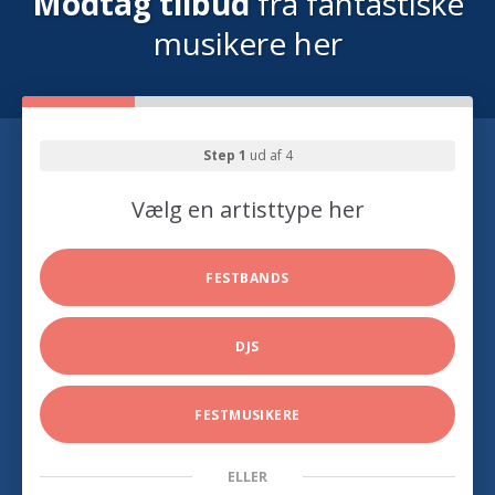
Modtag tilbud
fra fantastiske
musikere her
Step 1
ud af 4
Vælg en artisttype her
FESTBANDS
DJS
FESTMUSIKERE
ELLER