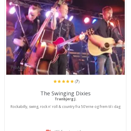
ProArtist
(7)
The Swinging Dixies
Tranbjerg J.
Rockabilly, swing, rock n' roll & country fra 50'erne og frem til i dag