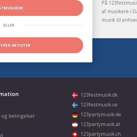
På 123festmusik
STMUSIKERE
af musikere i D
musik til enhve
ELLER
TYPER ARTISTER
rmation
123festmusik.dk
123festmusik.se
123partymusik.de
 og betingelser
123partymusik.at
123partymusik.ch
kt