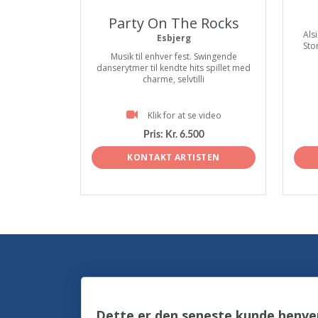
Party On The Rocks
Alsi
Esbjerg
Sto
Musik til enhver fest. Swingende
danserytmer til kendte hits spillet med
charme, selvtilli
Klik for at se video
Pris:
Kr. 6.500
KONTAKT ARTISTEN
Dette er den seneste kunde henven