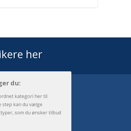
ikere her
ger du:
ordnet kategori her til
e step kan du vælge
sttyper, som du ønsker tilbud