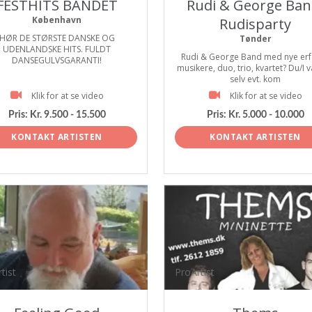
FESTHITS BANDET
Rudi & George Ban
København
Rudisparty
HØR DE STØRSTE DANSKE OG
Tønder
UDENLANDSKE HITS. FULDT
Rudi & George Band med nye erf
DANSEGULVSGARANTI!
musikere, duo, trio, kvartet? Du/I 
selv evt. kom
Klik for at se video
Klik for at se video
Pris:
Kr. 9.500 - 15.500
Pris:
Kr. 5.000 - 10.000
KONTAKT ARTISTEN
KONTAKT ARTISTEN
tist
ProArtist