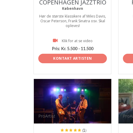
COPENHAGEN JAZZTRIO
København
Hør de største klassikere af Miles Davis,
Oscar Peterson, Frank Sinatra osv. Skal
opleves!
Klik for at se video
Pris:
Kr. 5.500 - 11.500
KONTAKT ARTISTEN
ProArtist
ProAr
(1)