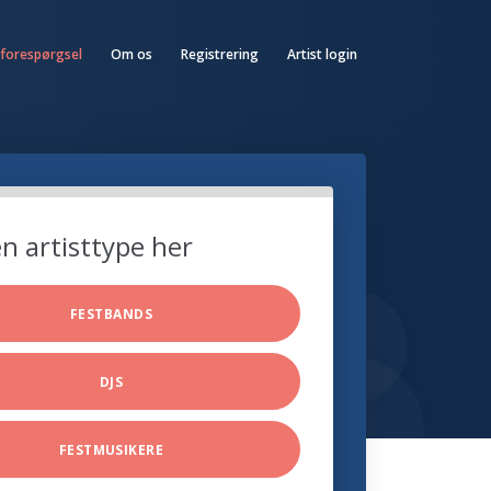
 forespørgsel
Om os
Registrering
Artist login
n artisttype her
FESTBANDS
DJS
FESTMUSIKERE