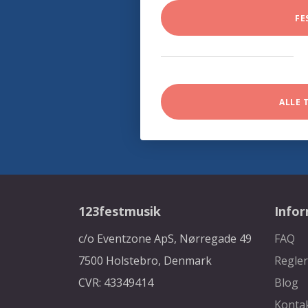
FE
ALLE 
123festmusik
Info
c/o Eventzone ApS, Nørregade 49
FAQ
7500 Holstebro, Denmark
Regler
CVR: 43349414
Blog
Konta