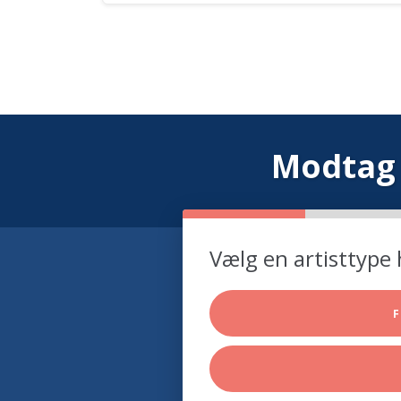
Modtag 
Vælg en artisttype 
F