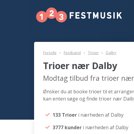
Forside
Festband
Trioer
Dalby
Trioer nær Dalby
Modtag tilbud fra trioer næ
Ønsker du at booke trioer til et arrangem
kan enten søge og finde trioer nær Dalby
133 Trioer
i nærheden af Dalby
3777 kunder
i nærheden af Dalby