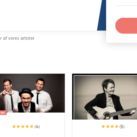
 af vores artister
ProArtist
ist
(4)
(5)