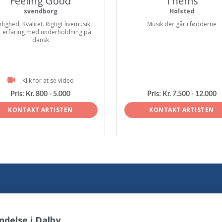
Feeling Good
Thems
svendborg
Holsted
dighed, Kvalitet. Rigtigt livemusik.
Musik der går i fødderne
r erfaring med underholdning på
dansk
Klik for at se video
Pris:
Kr. 800 - 5.000
Pris:
Kr. 7.500 - 12.000
KONTAKT ARTISTEN
KONTAKT ARTISTEN
delse i Dalby