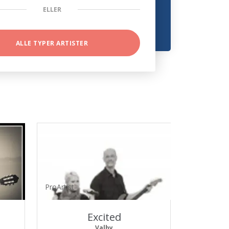
ELLER
ALLE TYPER ARTISTER
ProArtist
Excited
Valby