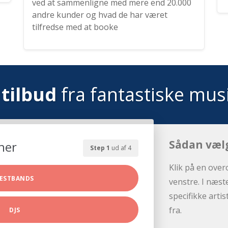
ved at sammenligne med mere end 20.000
andre kunder og hvad de har været
tilfredse med at booke
tilbud
fra fantastiske mus
Sådan væl
her
Step 1
ud af 4
Klik på en over
ESTBANDS
venstre. I næst
specifikke arti
fra.
DJS