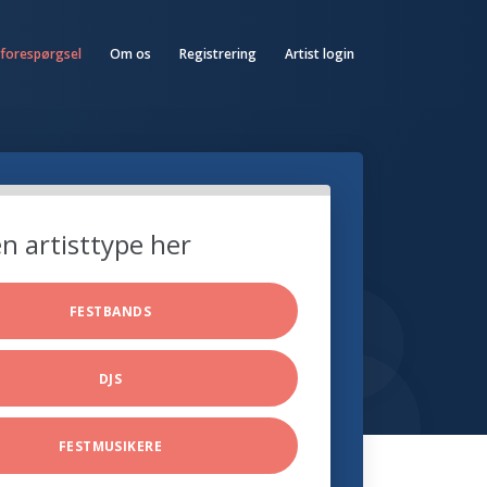
 forespørgsel
Om os
Registrering
Artist login
n artisttype her
FESTBANDS
DJS
FESTMUSIKERE