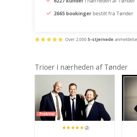
6227 kunder
i nærheden af Tønder
2665 bookinger
bestilt fra Tønder
Over 2.000
5-stjernede
anmeldelser
Trioer i nærheden af Tønder
ProAr
ProArtist
(2)