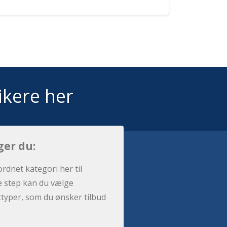
ikere her
ger du:
ordnet kategori her til
e step kan du vælge
sttyper, som du ønsker tilbud