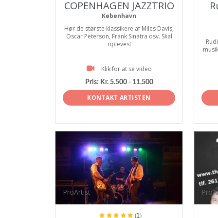
COPENHAGEN JAZZTRIO
R
København
Hør de største klassikere af Miles Davis,
Oscar Peterson, Frank Sinatra osv. Skal
Rud
opleves!
musik
Klik for at se video
Pris:
Kr. 5.500 - 11.500
KONTAKT ARTISTEN
ProArtist
ProAr
(1)