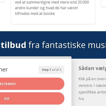
ved at sammenligne med mere end 20.000
andre kunder og hvad de har været
tilfredse med at booke
tilbud
fra fantastiske mus
Sådan væl
her
Step 1
ud af 4
Klik på en over
ESTBANDS
venstre. I næst
specifikke arti
fra.
DJS