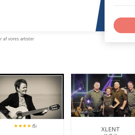
 af vores artister
tist
ProArtist
(5)
XLENT