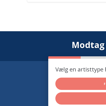
Modtag 
Vælg en artisttype 
F