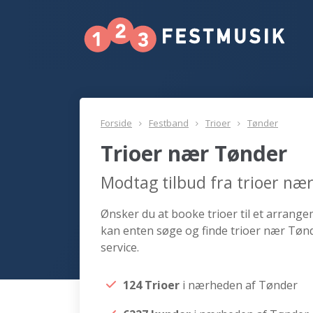
Forside
Festband
Trioer
Tønder
Trioer nær Tønder
Modtag tilbud fra trioer næ
Ønsker du at booke trioer til et arrange
kan enten søge og finde trioer nær Tønd
service.
124 Trioer
i nærheden af Tønder