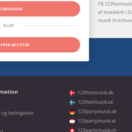
På 123festmusik
STMUSIKERE
af musikere i D
musik til enhve
ELLER
TYPER ARTISTER
rmation
123festmusik.dk
123festmusik.se
123partymusik.de
 og betingelser
123partymusik.at
123partymusik.ch
kt