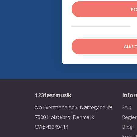
FE
ALLE 
123festmusik
Info
c/o Eventzone ApS, Nørregade 49
FAQ
7500 Holstebro, Denmark
Regler
CVR: 43349414
Blog
Konta