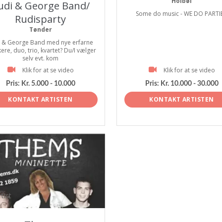
Holbøl
udi & George Band/
Some do music - WE DO PARTIE
Rudisparty
Tønder
i & George Band med nye erfarne
ere, duo, trio, kvartet? Du/I vælger
selv evt. kom
Klik for at se video
Klik for at se video
Pris:
Kr. 5.000 - 10.000
Pris:
Kr. 10.000 - 30.000
KONTAKT ARTISTEN
KONTAKT ARTISTEN
tist