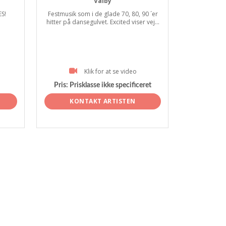
Valby
S!
Festmusik som i de glade 70, 80, 90 ´er
hitter på dansegulvet. Excited viser vej...
Klik for at se video
Pris:
Prisklasse ikke specificeret
KONTAKT ARTISTEN