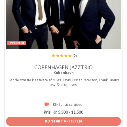
ProArtist
(2)
COPENHAGEN JAZZTRIO
København
Hør de største klassikere af Miles Davis, Oscar Peterson, Frank Sinatra
osv. Skal opleves!
Klik for at se video
Pris:
Kr. 5.500 - 11.500
KONTAKT ARTISTEN