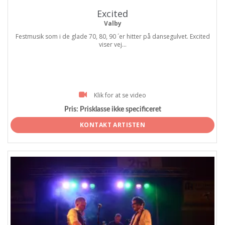
Excited
Valby
Festmusik som i de glade 70, 80, 90 ´er hitter på dansegulvet. Excited
viser vej...
Klik for at se video
Pris:
Prisklasse ikke specificeret
KONTAKT ARTISTEN