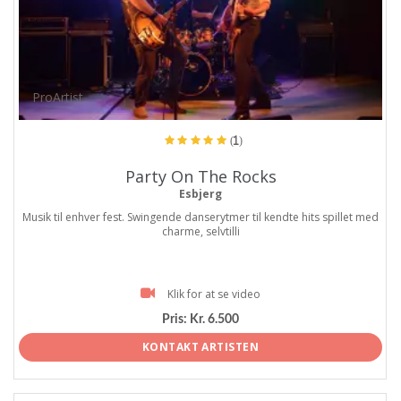
ProArtist
(1)
Party On The Rocks
Esbjerg
Musik til enhver fest. Swingende danserytmer til kendte hits spillet med
charme, selvtilli
Klik for at se video
Pris:
Kr. 6.500
KONTAKT ARTISTEN