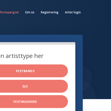
 forespørgsel
Om os
Registrering
Artist login
n artisttype her
FESTBANDS
DJS
FESTMUSIKERE