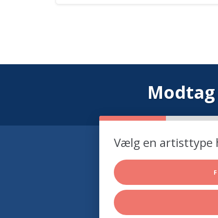
Modtag 
Vælg en artisttype 
F