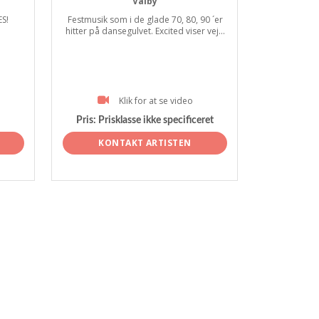
Valby
S!
Festmusik som i de glade 70, 80, 90 ´er
hitter på dansegulvet. Excited viser vej...
Klik for at se video
Pris:
Prisklasse ikke specificeret
KONTAKT ARTISTEN