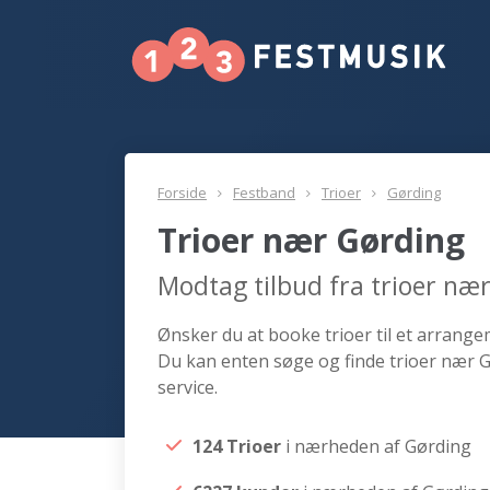
Forside
Festband
Trioer
Gørding
Trioer nær Gørding
Modtag tilbud fra trioer næ
Ønsker du at booke trioer til et arrangem
Du kan enten søge og finde trioer nær G
service.
124 Trioer
i nærheden af Gørding