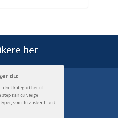
ikere her
ger du:
ordnet kategori her til
e step kan du vælge
sttyper, som du ønsker tilbud