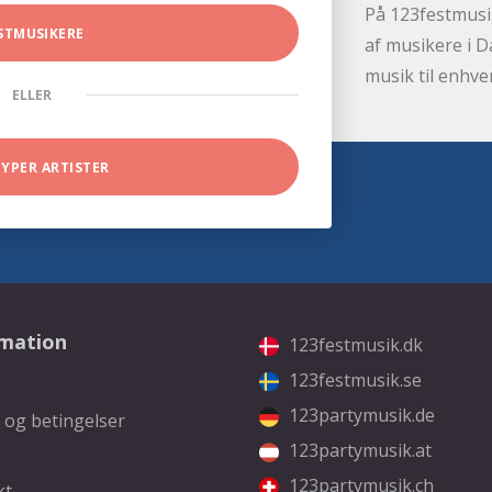
På 123festmusik
STMUSIKERE
af musikere i D
musik til enhve
ELLER
TYPER ARTISTER
rmation
123festmusik.dk
123festmusik.se
123partymusik.de
 og betingelser
123partymusik.at
123partymusik.ch
kt