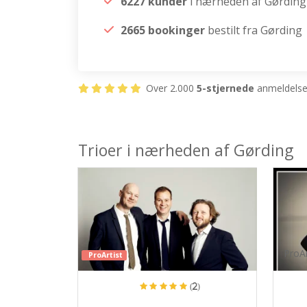
6227 kunder
i nærheden af Gørding
2665 bookinger
bestilt fra Gørding
Over 2.000
5-stjernede
anmeldelser
Trioer i nærheden af Gørding
ProAr
ProArtist
(2)