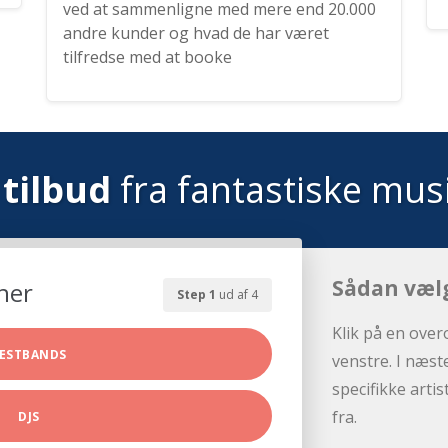
ved at sammenligne med mere end 20.000
andre kunder og hvad de har været
tilfredse med at booke
tilbud
fra fantastiske mus
Sådan væl
her
Step 1
ud af 4
Klik på en over
ESTBANDS
venstre. I næst
specifikke arti
fra.
DJS