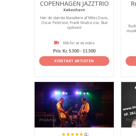
COPENHAGEN JAZZTRIO
R
København
Hør de største klassikere af Miles Davis,
Oscar Peterson, Frank Sinatra osv. Skal
Rud
opleves!
musik
Klik for at se video
Pris:
Kr. 5.500 - 11.500
KONTAKT ARTISTEN
ProArtist
ProAr
(1)