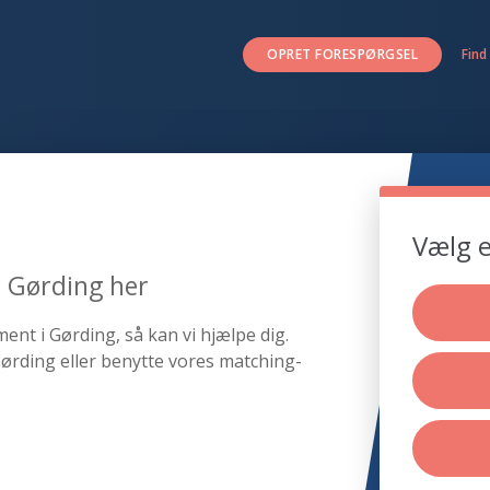
OPRET FORESPØRGSEL
Find
Vælg e
r Gørding her
ent i Gørding, så kan vi hjælpe dig.
ørding eller benytte vores matching-