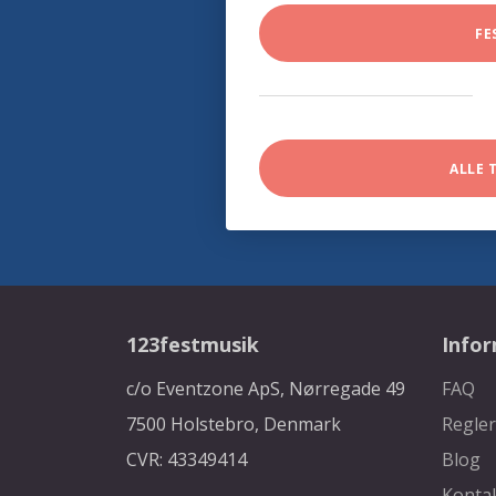
FE
ALLE 
123festmusik
Info
c/o Eventzone ApS, Nørregade 49
FAQ
7500 Holstebro, Denmark
Regler
CVR: 43349414
Blog
Konta