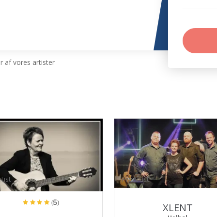
 af vores artister
tist
ProArtist
(5)
XLENT