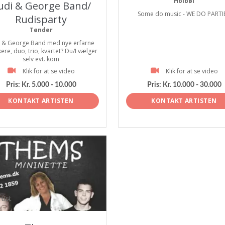
Holbøl
udi & George Band/
Some do music - WE DO PARTIE
Rudisparty
Tønder
i & George Band med nye erfarne
ere, duo, trio, kvartet? Du/I vælger
selv evt. kom
Klik for at se video
Klik for at se video
Pris:
Kr. 5.000 - 10.000
Pris:
Kr. 10.000 - 30.000
KONTAKT ARTISTEN
KONTAKT ARTISTEN
tist