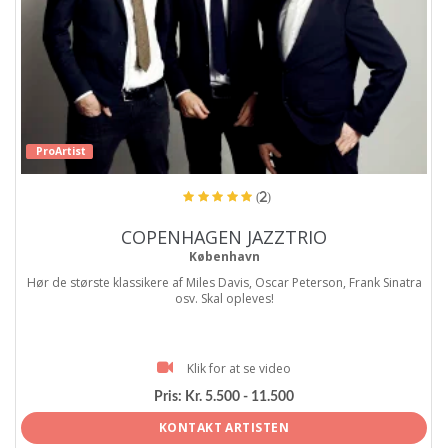
ProArtist
(2)
COPENHAGEN JAZZTRIO
København
Hør de største klassikere af Miles Davis, Oscar Peterson, Frank Sinatra
osv. Skal opleves!
Klik for at se video
Pris:
Kr. 5.500 - 11.500
KONTAKT ARTISTEN