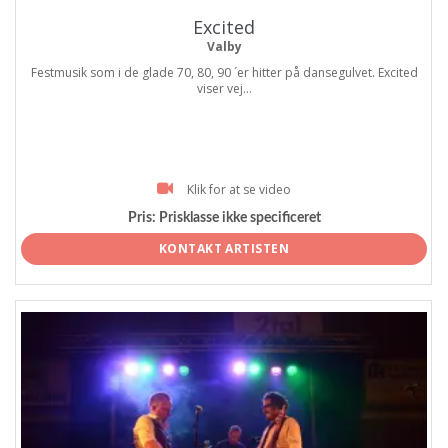
Excited
Valby
Festmusik som i de glade 70, 80, 90 ´er hitter på dansegulvet. Excited
viser vej...
Klik for at se video
Pris:
Prisklasse ikke specificeret
KONTAKT ARTISTEN