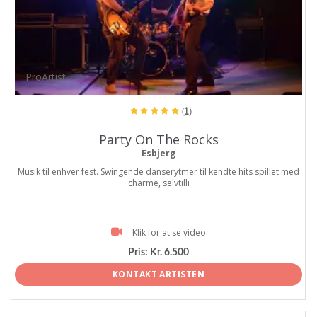
ProArtist
(1)
Party On The Rocks
Esbjerg
Musik til enhver fest. Swingende danserytmer til kendte hits spillet med
charme, selvtilli
Klik for at se video
Pris:
Kr. 6.500
KONTAKT ARTISTEN