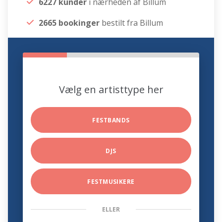
6227 kunder
i nærheden af Billum
2665 bookinger
bestilt fra Billum
Vælg en artisttype her
FESTBANDS
DJS
FESTMUSIKERE
ELLER