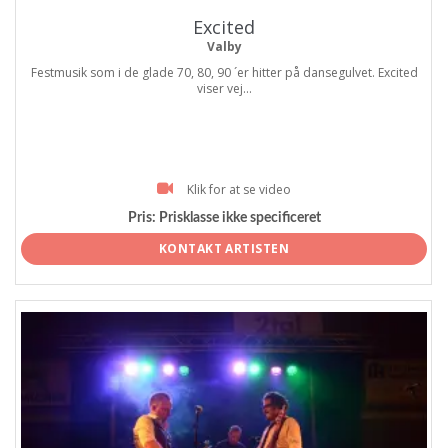
Excited
Valby
Festmusik som i de glade 70, 80, 90 ´er hitter på dansegulvet. Excited
viser vej...
Klik for at se video
Pris:
Prisklasse ikke specificeret
KONTAKT ARTISTEN