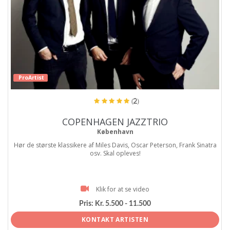
ProArtist
(2)
COPENHAGEN JAZZTRIO
København
Hør de største klassikere af Miles Davis, Oscar Peterson, Frank Sinatra
osv. Skal opleves!
Klik for at se video
Pris:
Kr. 5.500 - 11.500
KONTAKT ARTISTEN