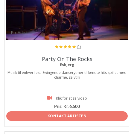
ProArtist
(1)
Party On The Rocks
Esbjerg
Musik til enhver fest. Swingende danserytmer til kendte hits spillet med
charme, selvtilli
Klik for at se video
Pris:
Kr. 6.500
KONTAKT ARTISTEN