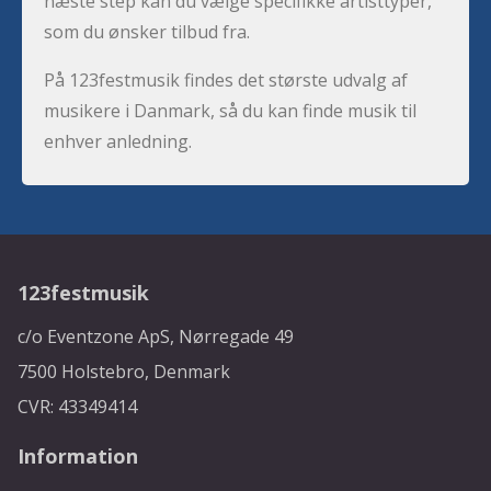
næste step kan du vælge specifikke artisttyper,
som du ønsker tilbud fra.
På 123festmusik findes det største udvalg af
musikere i Danmark, så du kan finde musik til
enhver anledning.
123festmusik
c/o Eventzone ApS, Nørregade 49
7500 Holstebro, Denmark
CVR: 43349414
Information