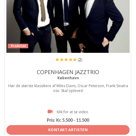
ProArtist
(2)
COPENHAGEN JAZZTRIO
København
Hør de største klassikere af Miles Davis, Oscar Peterson, Frank Sinatra
osv. Skal opleves!
Klik for at se video
Pris:
Kr. 5.500 - 11.500
KONTAKT ARTISTEN