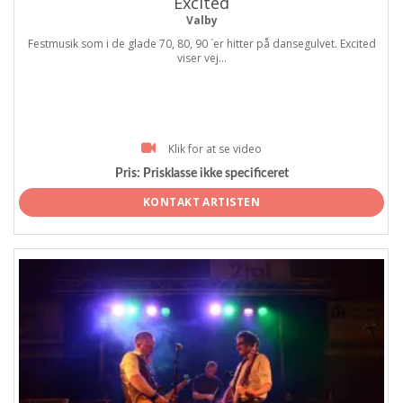
Excited
Valby
Festmusik som i de glade 70, 80, 90 ´er hitter på dansegulvet. Excited
viser vej...
Klik for at se video
Pris:
Prisklasse ikke specificeret
KONTAKT ARTISTEN