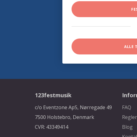
FE
ALLE 
123festmusik
Info
c/o Eventzone ApS, Nørregade 49
FAQ
7500 Holstebro, Denmark
Regler
CVR: 43349414
Blog
Konta