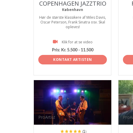
COPENHAGEN JAZZTRIO
København
Hør de største klassikere af Miles Davis,
Oscar Peterson, Frank Sinatra osv. Skal
opleves!
Klik for at se video
Pris:
Kr. 5.500 - 11.500
KONTAKT ARTISTEN
ProArtist
ProAr
(1)