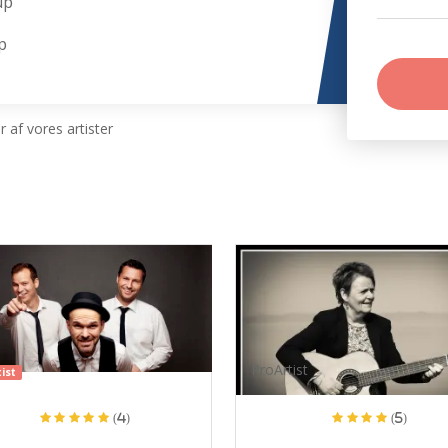
up
p
 af vores artister
ProArtist
ist
(4)
(5)