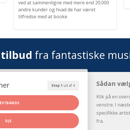
ved at sammenligne med mere end 20.000
andre kunder og hvad de har været
tilfredse med at booke
tilbud
fra fantastiske mus
Sådan væl
her
Step 1
ud af 4
Klik på en over
ESTBANDS
venstre. I næst
specifikke arti
fra.
DJS