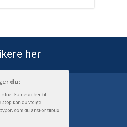
ikere her
ger du:
ordnet kategori her til
e step kan du vælge
sttyper, som du ønsker tilbud