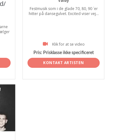
Valby
d/
Festmusik som i de glade 70, 80, 90 ´er
hitter på dansegulvet. Excited viser vej...
arne
vælger
Klik for at se video
Pris:
Prisklasse ikke specificeret
KONTAKT ARTISTEN