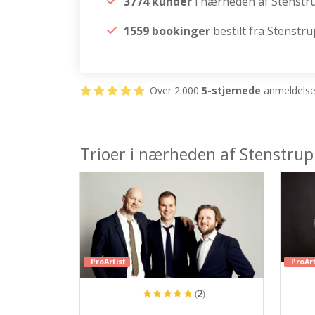
3774 kunder
i nærheden af Stenstr
1559 bookinger
bestilt fra Stenstru
Over 2.000
5-stjernede
anmeldelser
Trioer i nærheden af Stenstrup
ProArtist
ProArt
(2)