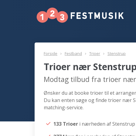
Forside
Festband
Trioer
Stenstrup
Trioer nær Stenstru
Modtag tilbud fra trioer næ
Ønsker du at booke trioer til et arrangem
Du kan enten søge og finde trioer nær S
matching-service.
133 Trioer
i nærheden af Stenstrup