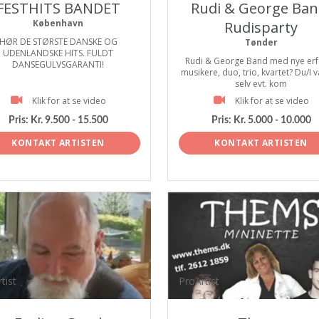
FESTHITS BANDET
Rudi & George Ban
København
Rudisparty
HØR DE STØRSTE DANSKE OG
Tønder
UDENLANDSKE HITS. FULDT
Rudi & George Band med nye erf
DANSEGULVSGARANTI!
musikere, duo, trio, kvartet? Du/I 
selv evt. kom
Klik for at se video
Klik for at se video
Pris:
Kr. 9.500 - 15.500
Pris:
Kr. 5.000 - 10.000
KONTAKT ARTISTEN
KONTAKT ARTISTEN
tist
ProArtist