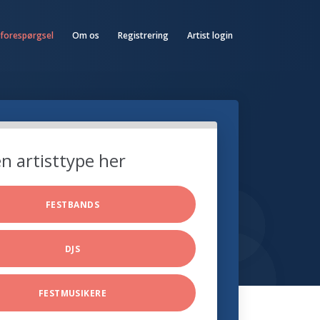
 forespørgsel
Om os
Registrering
Artist login
n artisttype her
FESTBANDS
DJS
FESTMUSIKERE