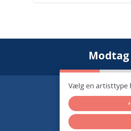
Modtag 
Vælg en artisttype 
F