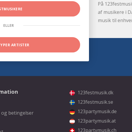
På 123festmusik
STMUSIKERE
af musikere i D
musik til enhve
ELLER
TYPER ARTISTER
rmation
123festmusik.dk
123festmusik.se
123partymusik.de
 og betingelser
123partymusik.at
123partymusik.ch
kt