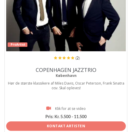
ProArtist
(2)
COPENHAGEN JAZZTRIO
København
Hør de største klassikere af Miles Davis, Oscar Peterson, Frank Sinatra
osv. Skal opleves!
Klik for at se video
Pris:
Kr. 5.500 - 11.500
KONTAKT ARTISTEN