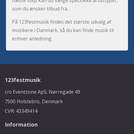
næste step kan du vælge specifikke artisttyper,
som du ønsker tilbud fra.
På 123festmusik findes det største udvalg af
musikere i Danmark, så du kan finde musik til
enhver anledning.
123festmusik
c/o Eventzone ApS, Nørregade 49
7500 Holstebro, Denmark
CVR: 43349414
Information