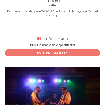
Excited
Valby
Festmusik som i de glade 70, 80, 90 ´er hitter på dansegulvet. Excited
viser vej...
Klik for at se video
Pris:
Prisklasse ikke specificeret
KONTAKT ARTISTEN