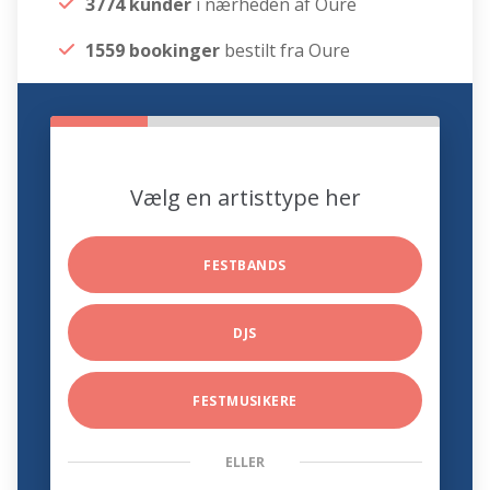
3774 kunder
i nærheden af Oure
1559 bookinger
bestilt fra Oure
Vælg en artisttype her
FESTBANDS
DJS
FESTMUSIKERE
ELLER