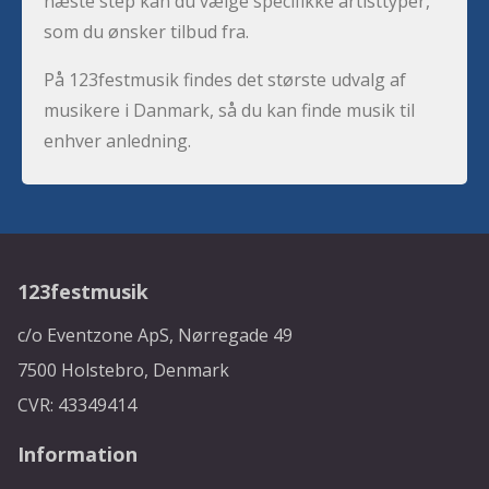
næste step kan du vælge specifikke artisttyper,
som du ønsker tilbud fra.
På 123festmusik findes det største udvalg af
musikere i Danmark, så du kan finde musik til
enhver anledning.
123festmusik
c/o Eventzone ApS, Nørregade 49
7500 Holstebro, Denmark
CVR: 43349414
Information