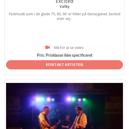
Excited
Valby
Festmusik som i de glade 70, 80, 90 ´er hitter på dansegulvet. Excited
viser vej...
Klik for at se video
Pris:
Prisklasse ikke specificeret
KONTAKT ARTISTEN