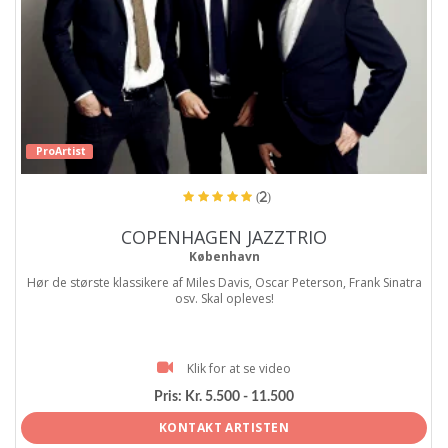
ProArtist
(2)
COPENHAGEN JAZZTRIO
København
Hør de største klassikere af Miles Davis, Oscar Peterson, Frank Sinatra
osv. Skal opleves!
Klik for at se video
Pris:
Kr. 5.500 - 11.500
KONTAKT ARTISTEN