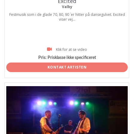
Excited
Valby
Festmusik som i de glade 70, 80, 90 ´er hitter på dansegulvet. Excited
viser vej...
Klik for at se video
Pris:
Prisklasse ikke specificeret
KONTAKT ARTISTEN