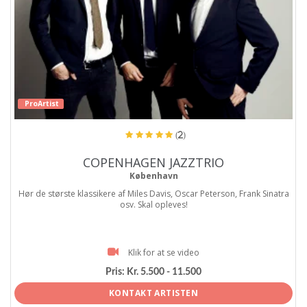
ProArtist
(2)
COPENHAGEN JAZZTRIO
København
Hør de største klassikere af Miles Davis, Oscar Peterson, Frank Sinatra
osv. Skal opleves!
Klik for at se video
Pris:
Kr. 5.500 - 11.500
KONTAKT ARTISTEN