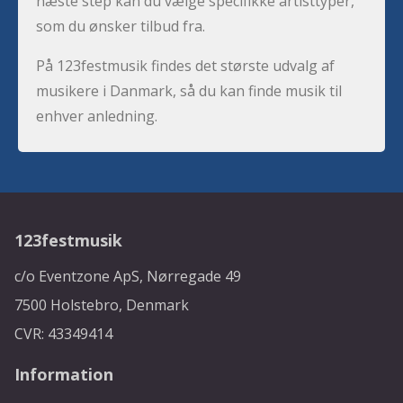
næste step kan du vælge specifikke artisttyper,
som du ønsker tilbud fra.
På 123festmusik findes det største udvalg af
musikere i Danmark, så du kan finde musik til
enhver anledning.
123festmusik
c/o Eventzone ApS, Nørregade 49
7500 Holstebro, Denmark
CVR: 43349414
Information