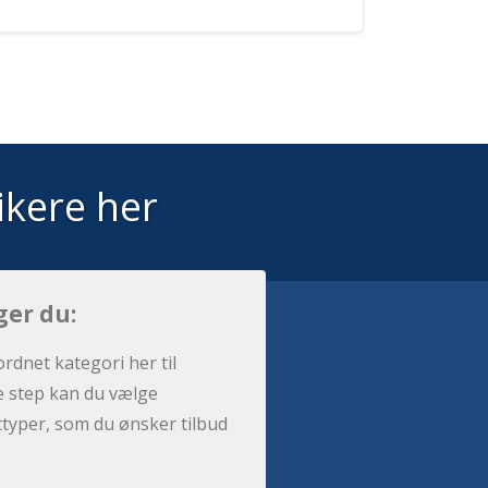
ikere her
ger du:
ordnet kategori her til
e step kan du vælge
sttyper, som du ønsker tilbud