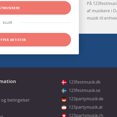
På 123festmusik
STMUSIKERE
af musikere i D
musik til enhve
ELLER
TYPER ARTISTER
rmation
123festmusik.dk
123festmusik.se
123partymusik.de
 og betingelser
123partymusik.at
123partymusik.ch
kt