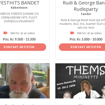
FESTHITS BANDET
Rudi & George Ban
København
Rudisparty
HØR DE STØRSTE DANSKE OG
Tønder
UDENLANDSKE HITS. FULDT
Rudi & George Band med nye erf
DANSEGULVSGARANTI!
musikere, duo, trio, kvartet? Du/I 
selv evt. kom
Klik for at se video
Klik for at se video
Pris:
Kr. 9.500 - 15.500
Pris:
Kr. 5.000 - 10.000
KONTAKT ARTISTEN
KONTAKT ARTISTEN
tist
ProArtist