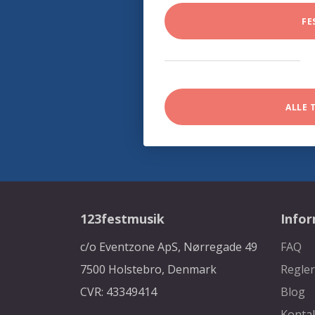
FE
ALLE 
123festmusik
Info
c/o Eventzone ApS, Nørregade 49
FAQ
7500 Holstebro, Denmark
Regler
CVR: 43349414
Blog
Konta