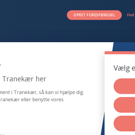
OPRET FORESPØRGSEL
Find
r
Vælg e
r Tranekær her
ment i Tranekær, så kan vi hjælpe dig.
Tranekær eller benytte vores