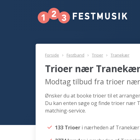
Forside
Festband
Trioer
Tranekær
Trioer nær Tranekæ
Modtag tilbud fra trioer næ
Ønsker du at booke trioer til et arrange
Du kan enten søge og finde trioer nær 
matching-service.
133 Trioer
i nærheden af Tranekær