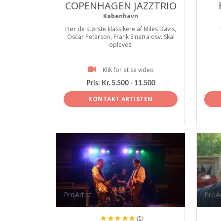
COPENHAGEN JAZZTRIO
København
Hør de største klassikere af Miles Davis,
Oscar Peterson, Frank Sinatra osv. Skal
opleves!
Klik for at se video
Pris:
Kr. 5.500 - 11.500
KONTAKT ARTISTEN
ProArtist
ProAr
(1)