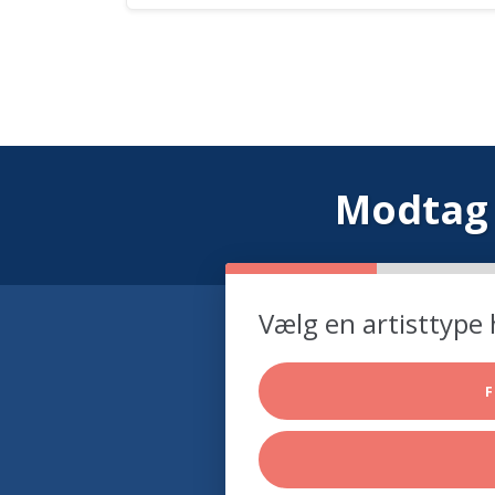
Modtag 
Vælg en artisttype 
F