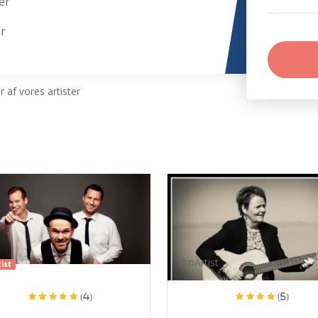
ær
ær
 af vores artister
ProArtist
ist
(4)
(5)