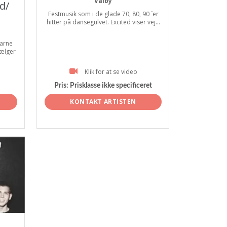
Valby
d/
Festmusik som i de glade 70, 80, 90 ´er
hitter på dansegulvet. Excited viser vej...
arne
vælger
Klik for at se video
Pris:
Prisklasse ikke specificeret
KONTAKT ARTISTEN