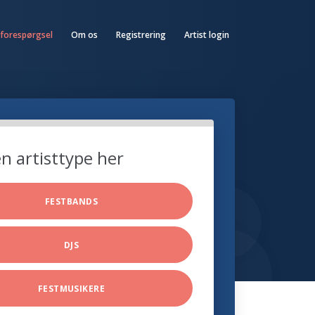
 forespørgsel
Om os
Registrering
Artist login
n artisttype her
FESTBANDS
DJS
FESTMUSIKERE