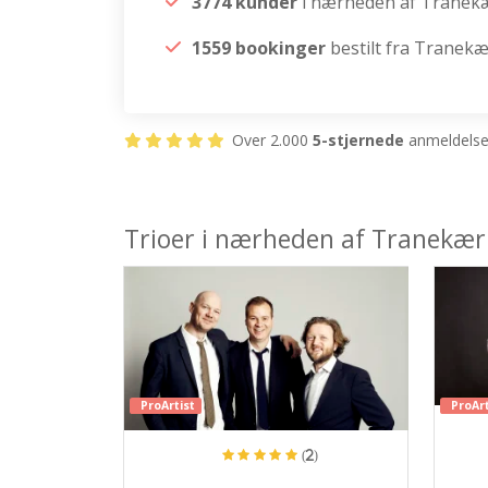
3774 kunder
i nærheden af Tranek
1559 bookinger
bestilt fra Tranek
Over 2.000
5-stjernede
anmeldelser
Trioer i nærheden af Tranekær
ProArtist
ProArt
(2)