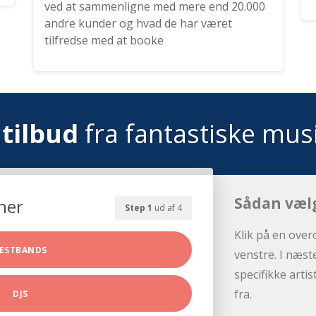
ved at sammenligne med mere end 20.000
andre kunder og hvad de har været
tilfredse med at booke
tilbud
fra fantastiske mus
Sådan væl
her
Step 1
ud af 4
Klik på en over
ESTBANDS
venstre. I næst
specifikke arti
fra.
DJS