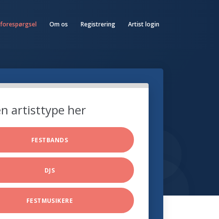
 forespørgsel
Om os
Registrering
Artist login
n artisttype her
FESTBANDS
DJS
FESTMUSIKERE