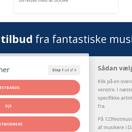
tilfredse med at booke
tilbud
fra fantastiske mus
Sådan væl
her
Step 1
ud af 4
Klik på en over
ESTBANDS
venstre. I næst
specifikke arti
fra.
DJS
På 123festmusik
STMUSIKERE
af musikere i D