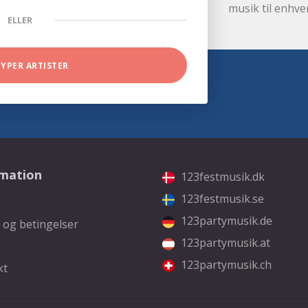
musik til enhve
ELLER
TYPER ARTISTER
rmation
123festmusik.dk
123festmusik.se
123partymusik.de
 og betingelser
123partymusik.at
123partymusik.ch
kt