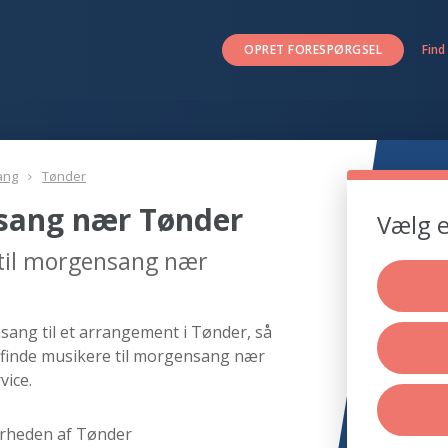
OPRET FORESPØRGSEL
Find
ang
Tønder
nsang nær Tønder
Vælg e
 til morgensang nær
ang til et arrangement i Tønder, så
 finde musikere til morgensang nær
vice.
rheden af Tønder