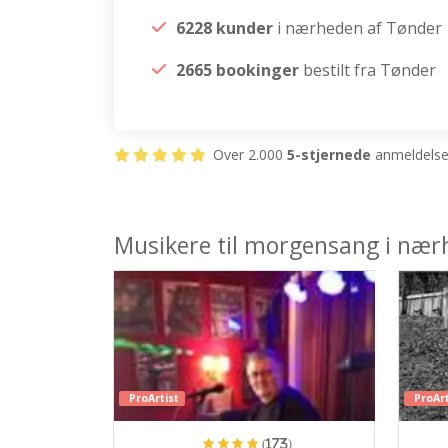
6228 kunder
i nærheden af Tønder
2665 bookinger
bestilt fra Tønder
Over 2.000
5-stjernede
anmeldelser
Musikere til morgensang i nær
ProArtist
ProArt
(173)