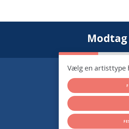
Modtag 
Vælg en artisttype 
F
FE