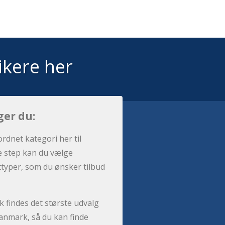
ikere her
ger du:
ordnet kategori her til
e step kan du vælge
sttyper, som du ønsker tilbud
 findes det største udvalg
anmark, så du kan finde