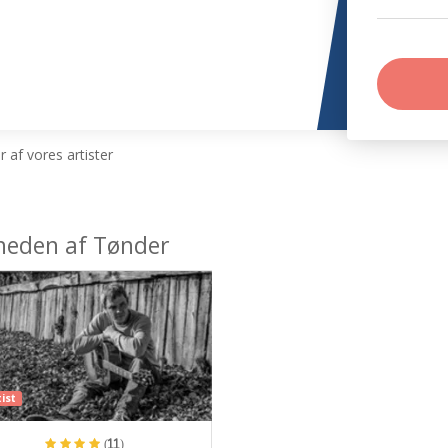
 af vores artister
heden af Tønder
ist
(11)