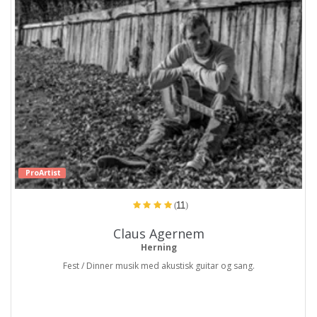
ProArtist
(11)
Claus Agernem
Herning
Fest / Dinner musik med akustisk guitar og sang.