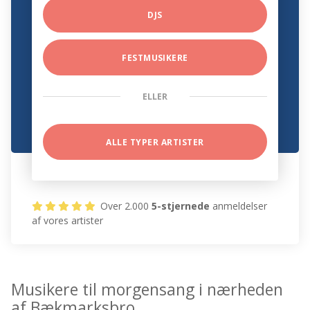
DJS
FESTMUSIKERE
ELLER
ALLE TYPER ARTISTER
Over 2.000
5-stjernede
anmeldelser
af vores artister
Musikere til morgensang i nærheden
af Bækmarksbro