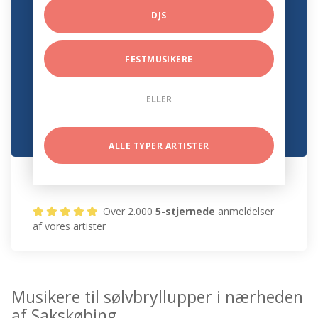
DJS
FESTMUSIKERE
ELLER
ALLE TYPER ARTISTER
Over 2.000
5-stjernede
anmeldelser
af vores artister
Musikere til sølvbryllupper i nærheden
af Sakskøbing