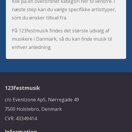
Klik på en overordnet kategori her til venstre. I
næste step kan du vælge specifikke artisttyper,
som du ønsker tilbud fra.
På 123festmusik findes det største udvalg af
musikere i Danmark, så du kan finde musik til
enhver anledning.
123festmusik
c/o Eventzone ApS, Nørregade 49
7500 Holstebro, Denmark
CVR: 43349414
Information