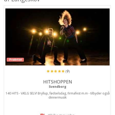
ProArtist
(9)
HITSHOPPEN
Svendborg
140 HITS - VÆLG SELV! Bryllup, fødselsdag, firmafest m.m - tilbyder også
dinnermusik