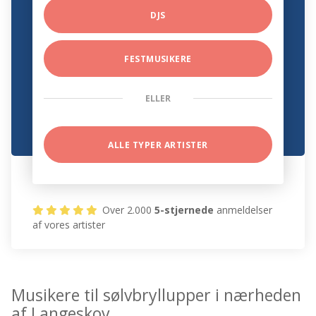
DJS
FESTMUSIKERE
ELLER
ALLE TYPER ARTISTER
Over 2.000
5-stjernede
anmeldelser
af vores artister
Musikere til sølvbryllupper i nærheden
af Langeskov