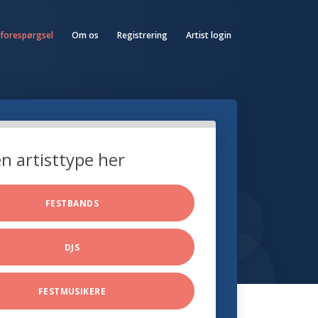
 forespørgsel
Om os
Registrering
Artist login
n artisttype her
FESTBANDS
DJS
FESTMUSIKERE