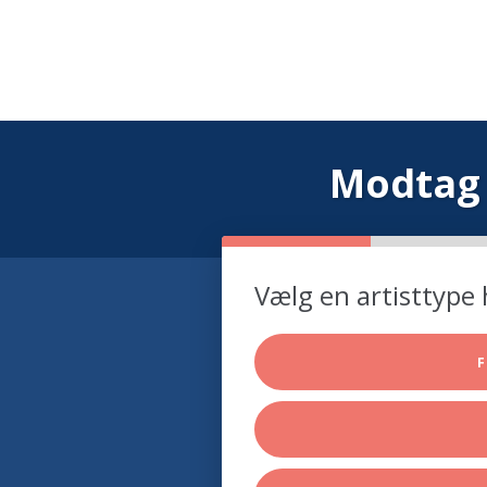
Modtag 
Vælg en artisttype 
F