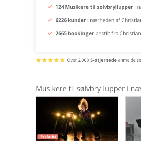
124 Musikere til sølvbryllupper
i 
6226 kunder
i nærheden af Christia
2665 bookinger
bestilt fra Christia
Over 2.000
5-stjernede
anmeldelser
Musikere til sølvbryllupper i n
ProAr
ProArtist