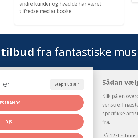
andre kunder og hvad de har været
tilfredse med at booke
tilbud
fra fantastiske mus
Sådan væl
her
Step 1
ud af 4
Klik på en over
ESTBANDS
venstre. I næst
specifikke arti
fra.
DJS
På 123festmusik