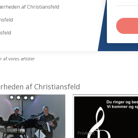
nærheden af Christiansfeld
nsfeld
nsfeld
 af vores artister
ærheden af Christiansfeld
tist
ProArtist