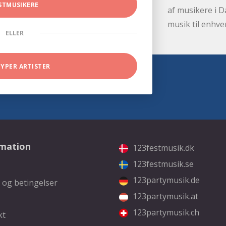
STMUSIKERE
af musikere i D
musik til enhve
ELLER
TYPER ARTISTER
rmation
123festmusik.dk
123festmusik.se
123partymusik.de
 og betingelser
123partymusik.at
123partymusik.ch
kt