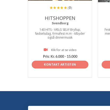
(9)
HITSHOPPEN
Svendborg
140 HITS - VÆLG SELV! Bryllup,
Fes
fødselsdag, firmafest m.m - tilbyder
men
også dinnermusik
Klik for at se video
Pris:
Kr. 6.000 - 15.000
KONTAKT ARTISTEN