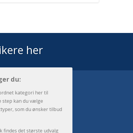
ikere her
ger du:
ordnet kategori her til
e step kan du vælge
sttyper, som du ønsker tilbud
 findes det største udvalg