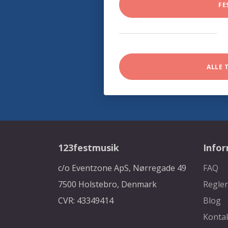
FE
ALLE 
123festmusik
Info
c/o Eventzone ApS, Nørregade 49
FAQ
7500 Holstebro, Denmark
Regler
CVR: 43349414
Blog
Konta