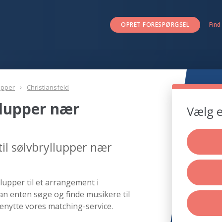
OPRET FORESPØRGSEL
Find
upper
Christiansfeld
llupper nær
Vælg e
il sølvbryllupper nær
lupper til et arrangement i
kan enten søge og finde musikere til
benytte vores matching-service.