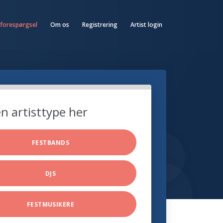
 forespørgsel
Om os
Registrering
Artist login
n artisttype her
FESTBANDS
DJS
FESTMUSIKERE