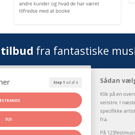
andre kunder og hvad de har været
tilfredse med at booke
tilbud
fra fantastiske mus
Sådan væl
her
Step 1
ud af 4
Klik på en over
ESTBANDS
venstre. I næst
specifikke arti
fra.
DJS
På 123festmusik