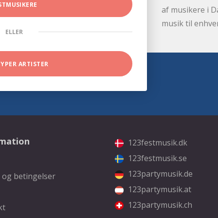
STMUSIKERE
af musikere i D
musik til enhve
ELLER
TYPER ARTISTER
rmation
123festmusik.dk
123festmusik.se
123partymusik.de
 og betingelser
123partymusik.at
123partymusik.ch
kt