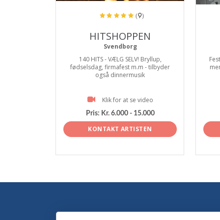
(9)
HITSHOPPEN
Svendborg
140 HITS - VÆLG SELV! Bryllup,
Fes
fødselsdag, firmafest m.m - tilbyder
men
også dinnermusik
Klik for at se video
Pris:
Kr. 6.000 - 15.000
KONTAKT ARTISTEN