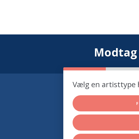
Modtag 
Vælg en artisttype 
F