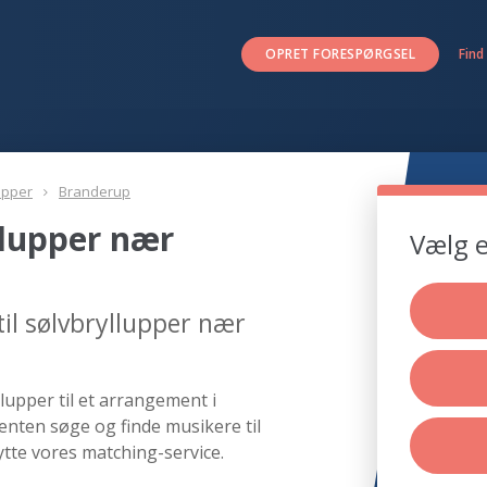
OPRET FORESPØRGSEL
Find
upper
Branderup
llupper nær
Vælg e
il sølvbryllupper nær
lupper til et arrangement i
enten søge og finde musikere til
tte vores matching-service.