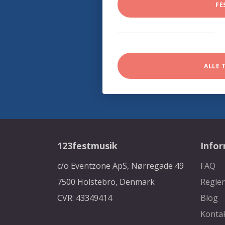
FE
ALLE 
123festmusik
Info
c/o Eventzone ApS, Nørregade 49
FAQ
7500 Holstebro, Denmark
Regler
CVR: 43349414
Blog
Konta