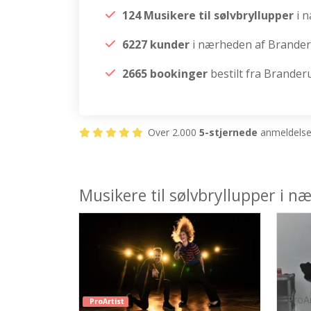
124 Musikere til sølvbryllupper
i 
6227 kunder
i nærheden af Brande
2665 bookinger
bestilt fra Brander
Over 2.000
5-stjernede
anmeldelser
Musikere til sølvbryllupper i 
ProAr
ProArtist