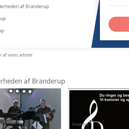
nærheden af Branderup
rup
up
 af vores artister
nærheden af Branderup
tist
ProArtist