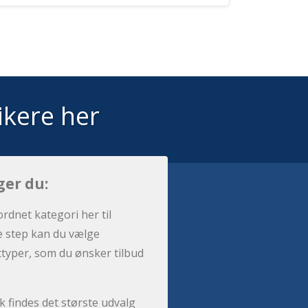
ikere her
ger du:
ordnet kategori her til
e step kan du vælge
sttyper, som du ønsker tilbud
 findes det største udvalg