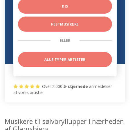
DJS
FESTMUSIKERE
ELLER
ALLE TYPER ARTISTER
Over 2.000
5-stjernede
anmeldelser
af vores artister
Musikere til sølvbryllupper i nærheden
af Glamsbjerg