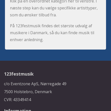
Klik på en overordnet kategori her til venstre. I
næste step kan du vælge specifikke artisttyper,
som du ønsker tilbud fra.
På 123festmusik findes det største udvalg af
musikere i Danmark, så du kan finde musik til
enhver anledning.
123festmusik
c/o Eventzone ApS, Nørregade 49
7500 Holstebro, Denmark
CVR: 43349414
Information