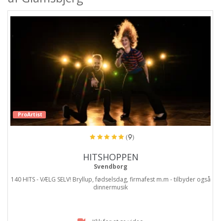
ProArtist
(9)
HITSHOPPEN
Svendborg
140 HITS - VÆLG SELV! Bryllup, fødselsdag, firmafest m.m - tilbyder også
dinnermusik