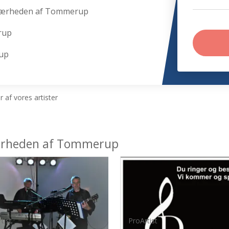
nærheden af Tommerup
rup
rup
 af vores artister
 nærheden af Tommerup
tist
ProArtist