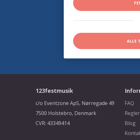
FE
ALLE 
123festmusik
Info
c/o Eventzone ApS, Nørregade 49
FAQ
7500 Holstebro, Denmark
Regler
CVR: 43349414
Blog
Konta