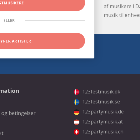
STMUSIKERE
af musikere i D
musik til enhve
ELLER
TYPER ARTISTER
rmation
123festmusik.dk
123festmusik.se
123partymusik.de
 og betingelser
123partymusik.at
123partymusik.ch
kt