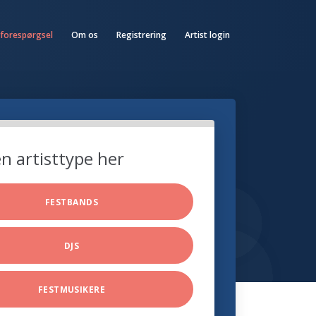
 forespørgsel
Om os
Registrering
Artist login
n artisttype her
FESTBANDS
DJS
FESTMUSIKERE