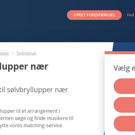
OPRET FORESPØRGSEL
Find
upper
Tommerup
llupper nær
Vælg e
il sølvbryllupper nær
lupper til et arrangement i
enten søge og finde musikere til
tte vores matching-service.