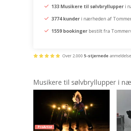
133 Musikere til sølvbryllupper
i 
3774 kunder
i nærheden af Tomme
1559 bookinger
bestilt fra Tomme
Over 2.000
5-stjernede
anmeldelser
Musikere til sølvbryllupper i
ProAr
ProArtist