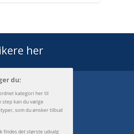
ikere her
ger du:
ordnet kategori her til
e step kan du vælge
sttyper, som du ønsker tilbud
 findes det største udvalg