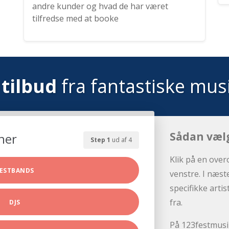
andre kunder og hvad de har været
tilfredse med at booke
tilbud
fra fantastiske mus
Sådan væl
her
Step 1
ud af 4
Klik på en over
ESTBANDS
venstre. I næst
specifikke arti
fra.
DJS
På 123festmusik