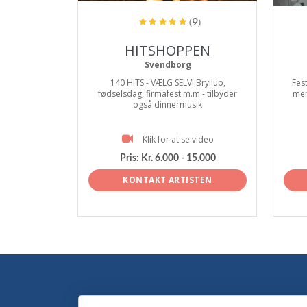
(9)
HITSHOPPEN
Svendborg
140 HITS - VÆLG SELV! Bryllup,
Fes
fødselsdag, firmafest m.m - tilbyder
men
også dinnermusik
Klik for at se video
Pris:
Kr. 6.000 - 15.000
KONTAKT ARTISTEN