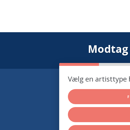
Modtag 
Vælg en artisttype 
F