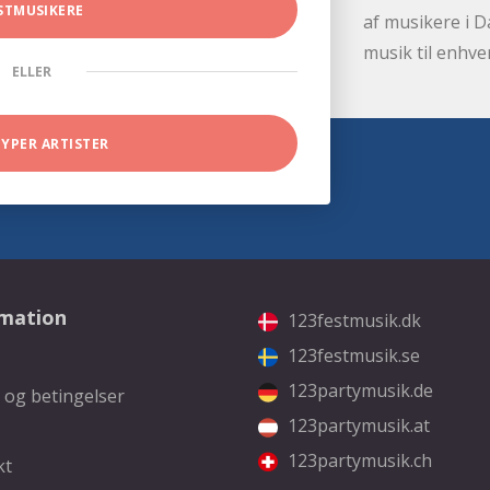
STMUSIKERE
af musikere i D
musik til enhve
ELLER
TYPER ARTISTER
rmation
123festmusik.dk
123festmusik.se
123partymusik.de
 og betingelser
123partymusik.at
123partymusik.ch
kt