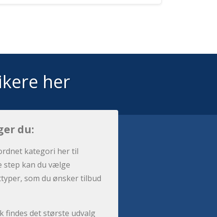
ikere her
ger du:
ordnet kategori her til
e step kan du vælge
sttyper, som du ønsker tilbud
 findes det største udvalg