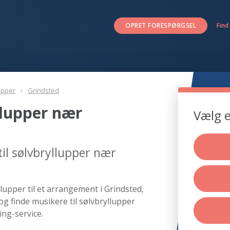
OPRET FORESPØRGSEL
Find
upper
Grindsted
llupper nær
Vælg e
il sølvbryllupper nær
lupper til et arrangement i Grindsted,
og finde musikere til sølvbryllupper
ing-service.