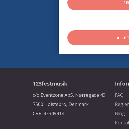
FE
ALLE 
123festmusik
Info
c/o Eventzone ApS, Nørregade 49
FAQ
7500 Holstebro, Denmark
Regler
CVR: 43349414
Blog
Konta