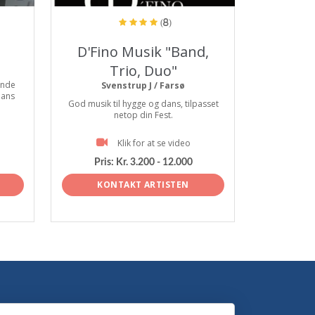
(8)
D'Fino Musik "Band,
Trio, Duo"
ende
Svenstrup J / Farsø
dans
God musik til hygge og dans, tilpasset
netop din Fest.
Klik for at se video
Pris:
Kr. 3.200 - 12.000
KONTAKT ARTISTEN