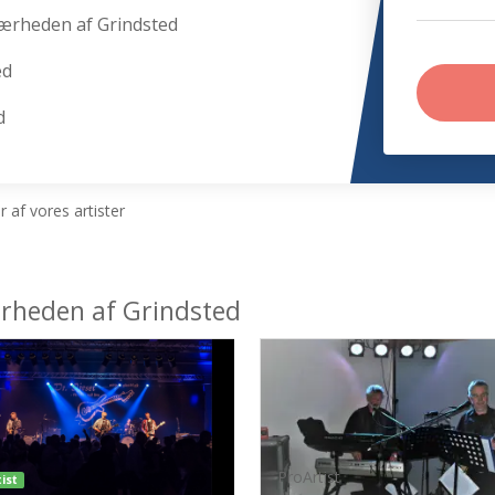
nærheden af Grindsted
ed
d
 af vores artister
nærheden af Grindsted
ProArtist
ist