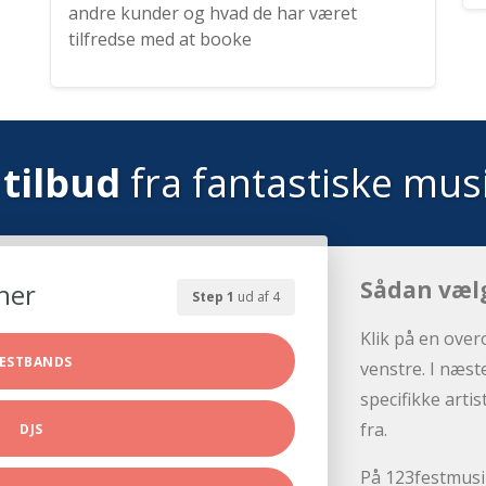
andre kunder og hvad de har været
tilfredse med at booke
tilbud
fra fantastiske mus
Sådan væl
her
Step 1
ud af 4
Klik på en over
ESTBANDS
venstre. I næst
specifikke arti
fra.
DJS
På 123festmusik