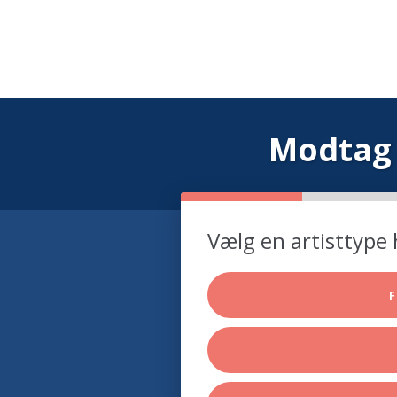
Modtag 
Vælg en artisttype 
F