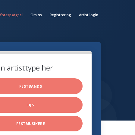
 forespørgsel
Om os
Registrering
Artist login
n artisttype her
FESTBANDS
DJS
FESTMUSIKERE