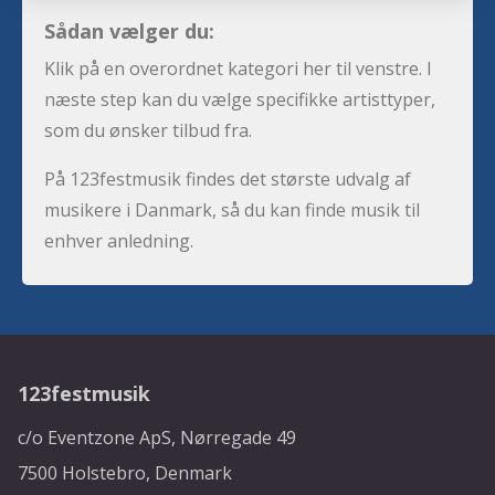
Sådan vælger du:
Klik på en overordnet kategori her til venstre. I
næste step kan du vælge specifikke artisttyper,
som du ønsker tilbud fra.
På 123festmusik findes det største udvalg af
musikere i Danmark, så du kan finde musik til
enhver anledning.
123festmusik
c/o Eventzone ApS, Nørregade 49
7500 Holstebro, Denmark