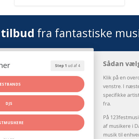
tilbud
fra fantastiske mus
Sådan væl
her
Step 1
ud af 4
Klik på en over
ESTBANDS
venstre. I næst
specifikke arti
fra.
DJS
På 123festmusik
STMUSIKERE
af musikere i D
musik til enhve