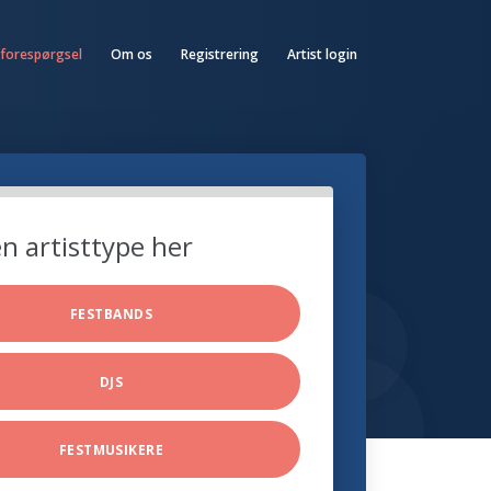
 forespørgsel
Om os
Registrering
Artist login
n artisttype her
FESTBANDS
DJS
FESTMUSIKERE