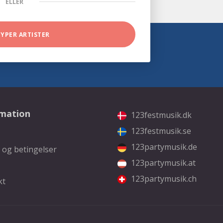
ELLER
TYPER ARTISTER
rmation
123festmusik.dk
123festmusik.se
123partymusik.de
 og betingelser
123partymusik.at
123partymusik.ch
kt