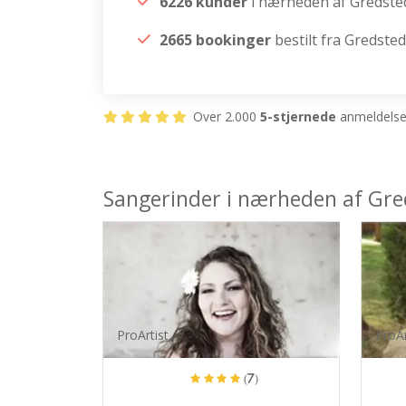
6226 kunder
i nærheden af Gredste
2665 bookinger
bestilt fra Gredste
Over 2.000
5-stjernede
anmeldelser
Sangerinder i nærheden af Gr
ProArtist
ProAr
(7)