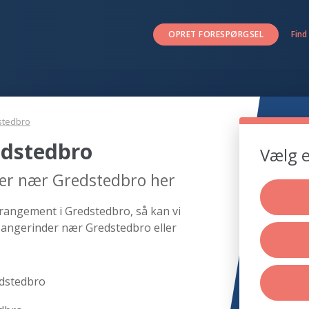
OPRET FORESPØRGSEL
Find
stedbro
edstedbro
Vælg e
der nær Gredstedbro her
rrangement i Gredstedbro, så kan vi
sangerinder nær Gredstedbro eller
edstedbro