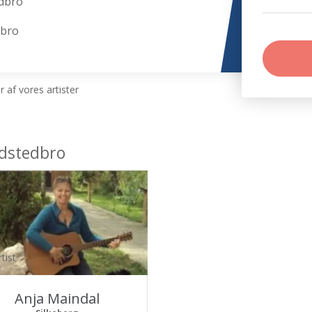
dbro
dbro
 af vores artister
edstedbro
tist
Anja Maindal