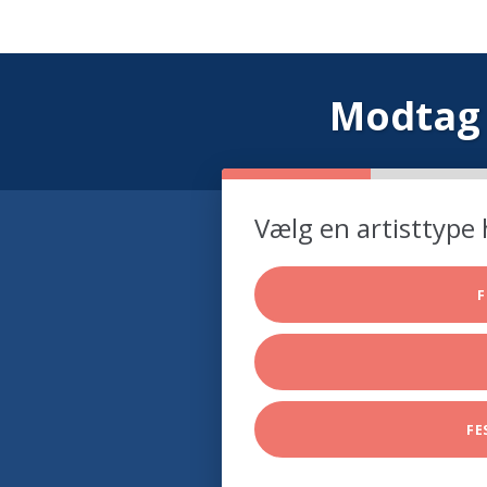
Modtag 
Vælg en artisttype 
F
FE