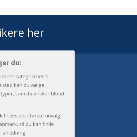
ikere her
ger du:
ordnet kategori her til
e step kan du vælge
sttyper, som du ønsker tilbud
 findes det største udvalg
anmark, så du kan finde
r anledning.