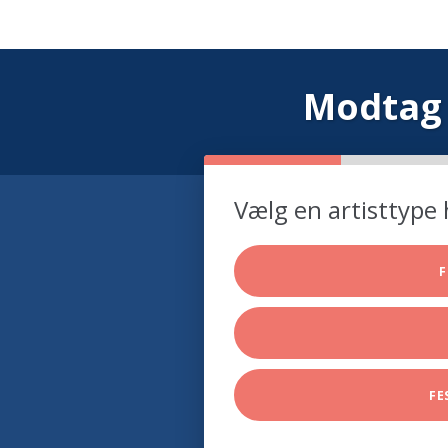
Modtag 
Vælg en artisttype 
F
FE