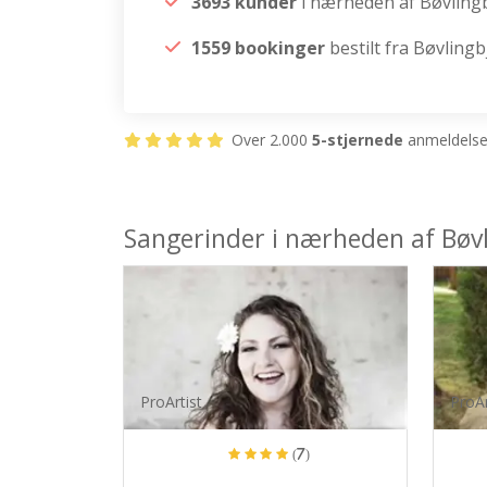
3693 kunder
i nærheden af Bøvling
1559 bookinger
bestilt fra Bøvlingb
Over 2.000
5-stjernede
anmeldelser
Sangerinder i nærheden af Bøv
ProArtist
ProAr
(7)