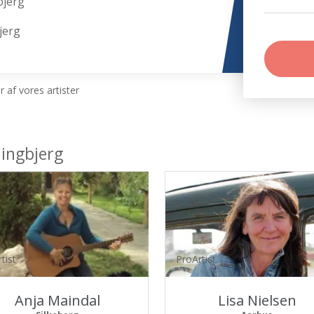
bjerg
jerg
 af vores artister
lingbjerg
tist
ProArtist
Anja Maindal
Lisa Nielsen