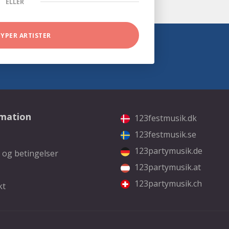
ELLER
TYPER ARTISTER
rmation
123festmusik.dk
123festmusik.se
123partymusik.de
 og betingelser
123partymusik.at
123partymusik.ch
kt