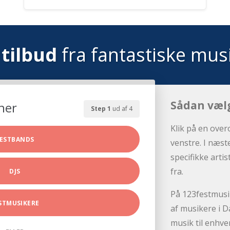
tilbud
fra fantastiske mus
Sådan væl
her
Step 1
ud af 4
Klik på en over
ESTBANDS
venstre. I næst
specifikke arti
fra.
DJS
På 123festmusik
STMUSIKERE
af musikere i D
musik til enhve