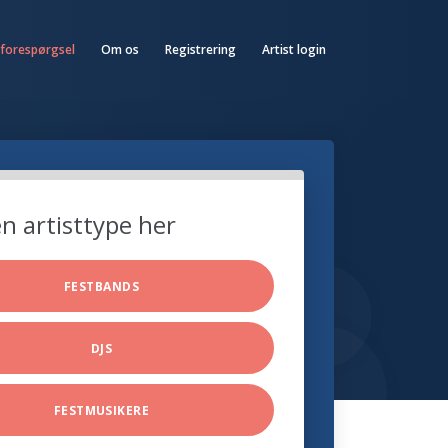
 forespørgsel
Om os
Registrering
Artist login
n artisttype her
FESTBANDS
DJS
FESTMUSIKERE