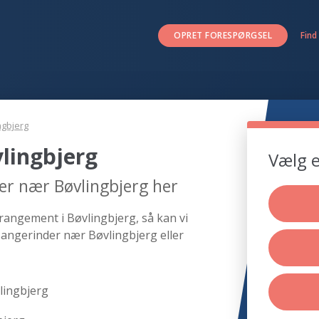
OPRET FORESPØRGSEL
Find
ngbjerg
lingbjerg
Vælg e
er nær Bøvlingbjerg her
rangement i Bøvlingbjerg, så kan vi
sangerinder nær Bøvlingbjerg eller
lingbjerg