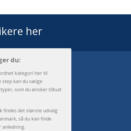
ikere her
ger du:
ordnet kategori her til
e step kan du vælge
sttyper, som du ønsker tilbud
 findes det største udvalg
anmark, så du kan finde
r anledning.